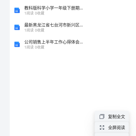
属
教科版科学小学一年级下册期末卷及答案（易错题）
1
阅读
0
收藏
离
最新黑龙江省七台河市新兴区试验检测师之交通工程考试题库带答案（培优）
1
阅读
0
收藏
子
公司销售上半年工作心得体会总结范文
1
阅读
0
收藏
去
除
中
之一。
的
应
复制全文
用
全屏阅读