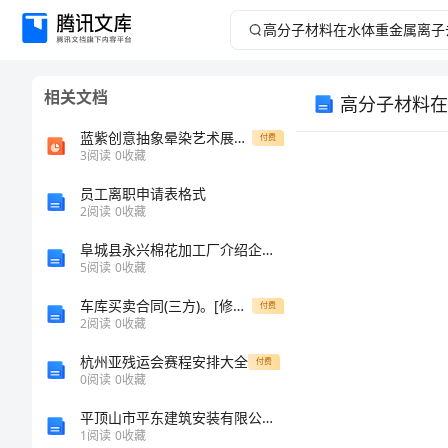
高
分
相关文档
高分子材料在
子
蓝紫创意抽象晕染艺术展示模板ppt课件
付费
材
3
阅读
0
收藏
员工离职申请表格式
料
2
阅读
0
收藏
在
阜城县永兴棉花加工厂介绍企业发展分析报告
5
阅读
0
收藏
水
车库买卖合同(三方)。[修改版]
付费
2
阅读
0
收藏
体
杭州亚残运会赛程安排大全
付费
重
0
阅读
0
收藏
平顶山市平东建筑安装有限公司鲁山分公司介绍企业发展分析报告
金
1
阅读
0
收藏