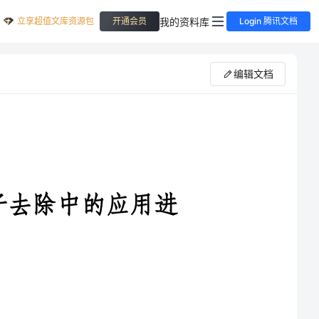
立享超值文库资源包
我的资料库
开通会员
Login 腾讯文档
编辑文档