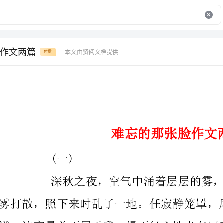
作文两篇
本文由贤阅文档提供
付费
难忘的那张脸作文两篇
(一)
雾打散，照下来时乱了一地。任寂静笼罩，风景被抛之
却仍在心中滋长，蔓延，覆盖，深入……