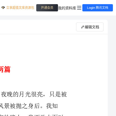
立享超值文库资源包
我的资料库
开通会员
Login 腾讯文档
编辑文档
深秋之夜，空气中涌着层层的雾，夜晚的月光很亮，只是被
身后。我知
道，这夜景并不属于我。漫不经心地走在回家的路上，我不敢去面对
手中的那张试卷，不愿再去想那个少得可怜的分数。一股愧疚与自责