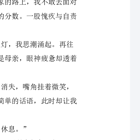
零落闪耀的霓虹灯，我思潮涌起。再往
前，一盏熟悉的门灯仍旧亮着，灯下站着的是母亲，眼神疲惫却透着
眼中的疲惫顿时消失，嘴角挂着微笑，
“回来啦，记得去喝牛奶，早点睡。”一句简单的话语，此时却让我
还熬这么深的夜，不喝牛奶怎么行。”
执拗不过母亲的坚持，我从冰箱里拿出一杯牛奶，正要插上
管子，母亲又阻止道：“天冷了，怎么还能喝凉的。”说完便走进厨
房，一手拿着一个碗，一手提着一个热水瓶，将那杯牛奶放入碗里，
小心翼翼地倒入滚烫的开水。空气中顿时升起一团团白气，犹如空中