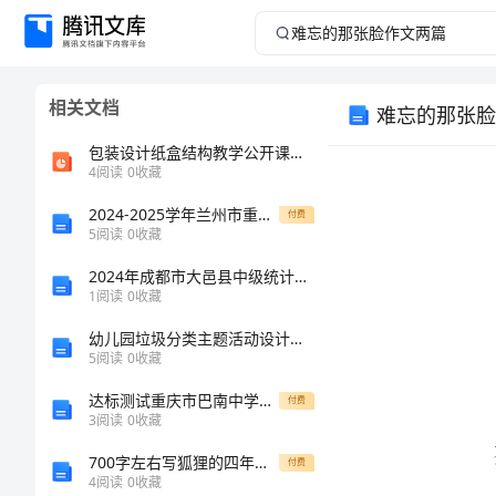
难
忘
相关文档
难忘的那张脸
的
包装设计纸盒结构教学公开课一等奖市赛课一等奖课件
那
4
阅读
0
收藏
2024-2025学年兰州市重点中学七年级数学第一学期期中调研模拟试题含解析
张
付费
5
阅读
0
收藏
脸
2024年成都市大邑县中级统计师《统计工作实务》考前冲刺预测试卷（附答案及解析）
1
阅读
0
收藏
作
幼儿园垃圾分类主题活动设计方案
5
阅读
0
收藏
文
达标测试重庆市巴南中学物理八年级（下册）冲刺练习专项训练B卷（详解版）
付费
两
3
阅读
0
收藏
700字左右写狐狸的四年级作文
付费
篇
4
阅读
0
收藏