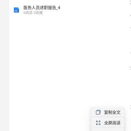
难
医务人员述职报告_4
6
阅读
0
收藏
忘
的
那
张
脸
作
文
两
篇
复制全文
(一)
全屏阅读