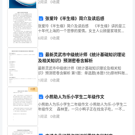
动
2
阅读
0
收藏
创新、企业风险、企业活力四个维度对企业发展情况进
行评
大
张爱玲《半生缘》简介及读后感
增，
张爱玲《半生缘》简介及读后感 《半生缘》讲的是三
来
十年代上海的一个悲惨的爱情。女主人公顾曼家境贫
寒，自幼丧父，老小七人全靠姐姐曼做舞女养活。曼毕
6
阅读
0
收藏
业后在一家公司工作，与南京的许世钧相爱，世钧深深
我
全宣传活动。
同情曼
市
最新灵武市中级统计师《统计基础知识理论
及相关知识》预测密卷含解析
参
最新灵武市中级统计师《统计基础知识理论及相关知
观
识》预测密卷含解析 第1题：单选题(本题1分)原材料账
户期初余额为50万元，本期购进原材料30万元，生产领
1
阅读
0
收藏
用原材料40万元，则期末账户上的原材料为（）万元
旅
付费
游
小熊助人为乐小学生二年级作文
的
小熊助人为乐小学生二年级作文 小熊助人为乐-小学生二
年级作文 森林里，一只小鸭子正在找虫子吃，一不小
心掉进了坑里，他大声喊道：救命啊！救命啊！正在这
人
1
阅读
0
收藏
时，小熊听到了，忙跑回家找了一只大大的水桶，拎起
数