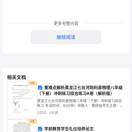
作
的
更多完整内容
实
施
继续阅读
方
案
责任单位各科室中队
五
相关文档
一
付费
重难点解析黑龙江七台河勃利县物理八年级
黄
（下册）冲刺练习综合练习A卷（解析版）
金
黑龙江七台河勃利县物理八年级（下册）冲刺练习综合
练习 考试时间：90分钟；命题人：教研组考生注意：
周
1、本卷分第I卷（选择题）和第Ⅱ卷（非选择题）两部
2
阅读
0
收藏
分，满分100分，考试时间90分钟2、答卷前，考生务
即
路段、时段的管控。
付费
学前教育学生礼仪培养论文
将