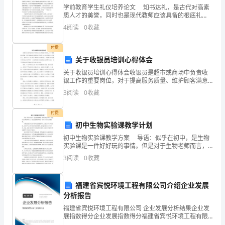
学前教育学生礼仪培养论文 知书达礼，是古代对高素
来
安全检查。
质人才的美誉，同时也是现代教师应该具备的根底礼
仪。但是因为受到家庭、学校以及社会等各方面的影
4
阅读
0
收藏
临，
响，在很多中职院校的学前专业学生中我们常常会看到
这些现象
广
付费
关于收银员培训心得体会
大
关于收银员培训心得体会收银员是超市或商场中负责收
银工作的重要岗位，对于提高服务质量、维护顾客满意
群
度具有重要意义。在我担任收银员的岗位上，我参加了
的标志，并加强检查。
3
阅读
0
收藏
一次为期一周的收银员培训班，并在培训的过程中深刻
众
体会到了
付费
出
员督导检查。
初中生物实验课教学计划
行、
初中生物实验课教学方案 导语：似乎在初中，是生物
实验课是一件好好玩的事情。但是对于生物老师而言，
旅
他们还是要另外制定一份关于生物实验课的哦。 生物
3
阅读
0
收藏
实验教学是整个教学活动的重要环节。是提高学生学科
游
福建省宾悦环境工程有限公司介绍企业发展
等
分析报告
的自觉行动来落实。
活
福建省宾悦环境工程有限公司 企业发展分析结果企业发
责任单位各科室中队
展指数得分企业发展指数得分福建省宾悦环境工程有限
公司综合得分说明：企业发展指数根据企业规模、企业