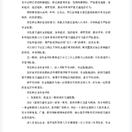
方
案
允许从事客运。
“五
一”
期
之前。
间
道
路
交
通
安
全
工