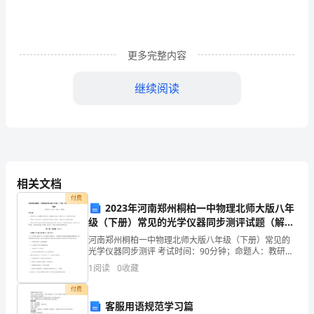
方
面
的
更多完整内容
探
================
继续阅读
==============
索
能闻花香。
活
动，
了
相关文档
解
付费
2
、闻一闻游戏。
2023年河南郑州桐柏一中物理北师大版八年
级（下册）常见的光学仪器同步测评试题（解析
人
探索游戏：
卷）
河南郑州桐柏一中物理北师大版八年级（下册）常见的
类
光学仪器同步测评 考试时间：90分钟；命题人：教研组
14
考生注意：1、本卷分第I卷（选择题）和第Ⅱ卷（非选择
1
阅读
0
收藏
的
题）两部分，满分100分，考试时间90分钟2、答
付费
一
客服用语规范学习篇