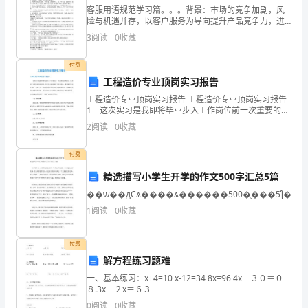
些
客服用语规范学习篇。。。背景：市场的竞争加剧，风
险与机遇并存，以客户服务为导向提升产品竞争力，进
基
而赢得更大市场份额。目的：规范服务用语；提高服务
3
阅读
0
收藏
质量；树立服务品牌。内容：客服电话呼入呼出的规范
本
用语与基
付费
嗅
工程造价专业顶岗实习报告
工程造价专业顶岗实习报告 工程造价专业顶岗实习报告
觉
1 这次实习是我即将毕业步入工作岗位前一次重要的实
本味觉。
践活动，认识到了这次实训的重要性，在去实习前我便
知
2
阅读
0
收藏
做了很多准备，希望能在毕业后找到一份好工作。而实
习
探索游戏：
识。
付费
2、
精选描写小学生开学的作文500字汇总5篇
2
��ѡ��дСѧ����ѧ������500�ֻ���5ƪ��
懂
1
阅读
0
收藏
得
付费
鼻
解方程练习题难
儿讲讲是什么？
子
一、基本练习：x+4=10 x-12=34 8x=96 4x－３０＝０
８.3x－２x＝６３
的
0
阅读
0
收藏