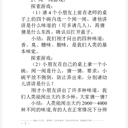
动
上的喜恶。
目
活动准备：
标：
1、
积
极
愉
活动过程：
快
1
、猜谜：
地
进
行
嗅
~1~
觉