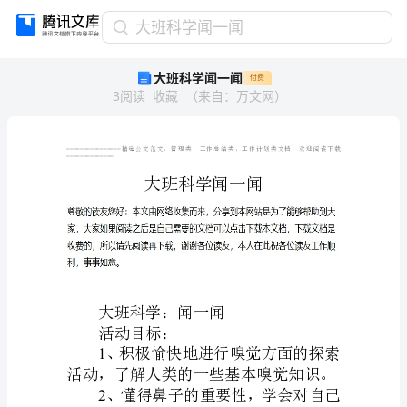
大
大班科学闻一闻
班
大班科学闻一闻
付费
科
3
阅读
收藏
（
来自
：
万文网
）
学
闻
一
闻
================
==============
大
班
科
学