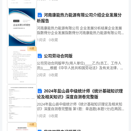
重
河南康能热力能源有限公司介绍企业发展分
要
析报告
性，
河南康能热力能源有限公司 企业发展分析结果企业发展
,
指数得分企业发展指数得分河南康能热力能源有限公司
学
综合得分说明：企业发展指数根据企业规模、企业创
1
阅读
0
收藏
新、企业风险、企业活力四个维度对企业发展情况进行
会
评价。
付费
公司劳动合同版
对
~2~
公司劳动合同版甲方(用人单位)_____乙方(员工、工作人
自
员))_____根据《中华人民共和国劳动法》及有关法律、法
规和政策规定，甲乙双方本着平等、自愿、协商一致的
2
阅读
0
收藏
己
原则，签订本劳动合同：一、生产(工作
鼻
2024年盐山县中级统计师《统计基础知识理
论及相关知识》深度自测卷完整版
子
2024年盐山县中级统计师《统计基础知识理论及相关知
一
识》深度自测卷完整版 第1题：单选题(本题1分)在两因
素分解法中，经济增长率的计算公式为（ ）。
1
阅读
0
收藏
般
A.GY=GA+aGL+βGKB.GQ=GH+GPC
付费
的