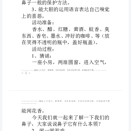
闻
一
闻
大
大班科学：闻
班
活动目标：
科
1
学：
闻
一
2
闻
鼻子一般的保护方
活
3