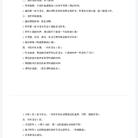
教学目标：
《跳
圆
3.认知目标：能了解圆舞曲。
舞
教学重点：
曲
能够把握听赏乐曲中音乐所描绘的动物形象。
教学难点：
的
小
教学准备：
多媒体课件、碰钟、三角铁。
猫》
教学过程：
教
一、组织教学：问好。
二、创设舞会场面、导入新课。
案
1