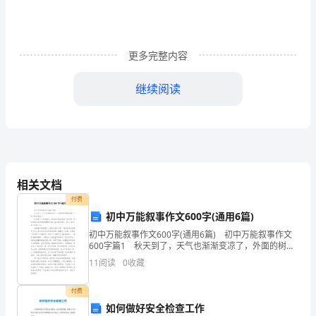
学
内
容：
更多完整内容
聆
继续阅读
听
管
五、欣赏音乐B段。
弦
乐
相关文档
曲
3.学生跟音乐律动。
付费
初中万能叙事作文600字(通用6篇)
《跳
4.播放A、B两个乐段，师生共同参与表演。
初中万能叙事作文600字(通用6篇) 初中万能叙事作文
六、欣赏音乐C段。
圆
600字篇1 秋天到了，天气也渐渐变凉了，外面的树也
慢慢变黄了，秋天的味道来了。 秋天来了，使我想起
11
阅读
0
收藏
一些热的食物或是爽口的水果，热的食物
舞
师：完全相同吗？（出示第三段图）。
付费
曲
如何做好安全检查工作