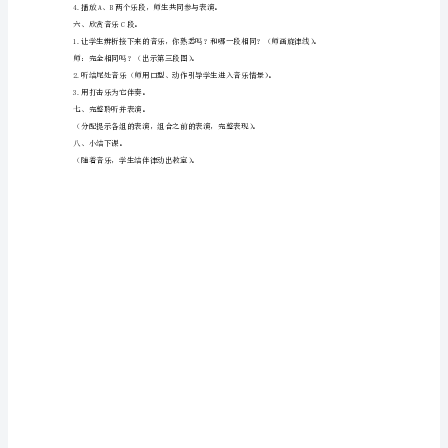
三、初步感知情绪。
湘
1.播放舞蹈视频，提出问题。
艺
2.聆听第一部分音乐引出小猫的音乐形象。
版
《跳
5.揭示课题《跳圆舞曲的小猫》。
圆
四、分段欣赏主题。（欣赏音乐A段）。
舞
曲
2.用轻柔自然的声音来表现猫的叫声。
3.用刚刚设计的动作来表现猫的叫声。
的
4.演唱主旋律。（提示演唱的姿态）。
小
猫》
教