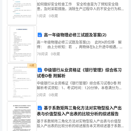
的
如何做好安全检查工作 安全检查是为了预知安全隐
3.用打击乐为它伴奏。
患，及时采取措施，消除生产过程中人的不安全行为和
小
物的不安全状态，以及环境污染、扰民等因素。 一、
1
阅读
0
收藏
七、完整聆听并表演。
安全检查的类型 从时间上可分为定期（年、月、旬
猫》。
等）
教
八、小结下课。
高一年级物理必修三试题及答案(2)
高一年级物理必修三试题及答案(2) 此时A的位移 解
学
（随着音乐，学生结伴律动出教室）。
得： 由上分析知：若 ，两物体在b上升途中相遇，A
错;若 ，b球正好到点相遇，
目
78
阅读
0
收藏
标：
付费
中级银行从业资格证《银行管理》综合练习
1.
试卷D卷 附解析
情
中级银行从业资格证《银行管理》综合练习试卷D卷 附
解析考试须知：1、考试时间：120分钟，本卷满分为
100分。 2、请首先按要求在试卷的指定位置填写您的姓
感
2
阅读
0
收藏
名、准考证号等信息。 3、请仔细阅读各种题目的
与
基于系数矩阵三角化方法对实物型投入产出
表与价值型投入产出表的比较分析的综述报告
态
基于系数矩阵三角化方法对实物型投入产出表与价值型
度
投入产出表的比较分析的综述报告本文将综述基于系数
矩阵三角化方法对实物型投入产出表与价值型投入产出