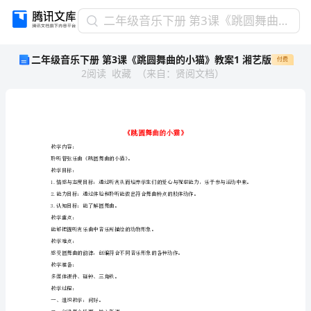
二
二年级音乐下册 第3课《跳圆舞曲的小猫》教案1 湘艺版
年
二年级音乐下册 第3课《跳圆舞曲的小猫》教案1 湘艺版
付费
级
2
阅读
收藏
（
来自
：
贤阅文档
）
音
乐
下
册
第
3
教学内容：
聆听管弦乐曲《跳圆舞曲的小猫》。
课