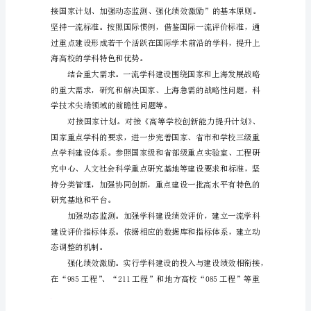
科
建
设
计
划
实
二、建设目标
施
方
案
XX
年
06
月