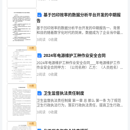
彩缤纷的花朵开满了整个山。抬头望天空，繁星点
力
基于凹印效率的数据分析平台开发的中期报
态调整的机制。
提
告
升
基于凹印效率的数据分析平台开发的中期报告一、背景
和目的随着数字化时代的到来，数据成为了企业当中最
工
宝贵的资源之一，数据分析也成为了企业在业务决策中
3
阅读
0
收藏
不可或缺的流程。在凹印行业中，通过对印刷机设备、
生产流程
作
付费
2024年电源维护工种作业安全合同
的
2024年电源维护工种作业安全合同____年电源维护工作
专
作业安全合同甲方：（公司名称）乙方：（人员姓名）
鉴于乙方将从事____年电源维护工作，为确保作业安全，
2
阅读
0
收藏
保障乙方人身财产安全，甲方与乙方达成以下合
项
付费
计
卫生监督执法责任制度
划
卫生监督执法责任制度 第一章 总 那么 第一条 为了规范
卫生行政执法行为，落实行政执法责任，提高卫生行政
之
执法水平，保障各项卫生法律、法规、规章全面正确实
3
阅读
0
收藏
施，根据《行政处分法》、《行政复议法》、《卫生部
一，
付费