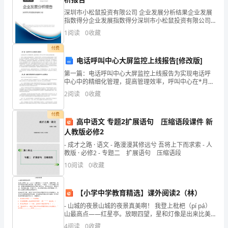
海高校的学科特色和优势。
建
深圳市小松鼠投资有限公司 企业发展分析结果企业发展
指数得分企业发展指数得分深圳市小松鼠投资有限公司
设
综合得分说明：企业发展指数根据企业规模、企业创
1
阅读
0
收藏
新、企业风险、企业活力四个维度对企业发展情况进行
计
评价。
付费
电话呼叫中心大屏监控上线报告[修改版]
划
学技术尖端领域的前
第一篇：电话呼叫中心大屏监控上线报告为实现电话呼
是
中心中的精细化管理，提高管理效率，呼叫中心在*月*
日全面启动话务监控系统。 近年来，随着公司业务规模
2
阅读
0
收藏
上
不断扩大，监管要求日益严格，电话中呼叫心对系统的
功能
海
付费
高中语文 专题2扩展语句 压缩语段课件 新
人教版必修2
市
- 成才之路 · 语文 - 路漫漫其修远兮 吾将上下而求索 - 人
高
教版 · 必修2 - 专题二 扩展语句 压缩语段
10
阅读
0
收藏
校
创
【小学中学教育精选】课外阅读2（林）
研究基地和平台。
新
- 山城的夜景山城的夜景真美啊！ 我登上枇杷（pí pá）
山最高点——红星亭。放眼四望，星和灯像是出来比美
能
似的，远山的灯，一盏盏、一片片地亮了起来，就像五
4
阅读
0
收藏