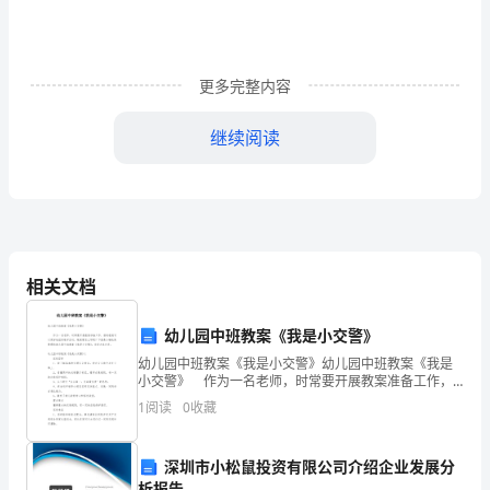
13
日
更多完整内容
一、
人
人
建
继续阅读
设
定
位
三、建设原则
高
相关文档
校
幼儿园中班教案《我是小交警》
一
幼儿园中班教案《我是小交警》幼儿园中班教案《我是
小交警》 作为一名老师，时常要开展教案准备工作，
流
借助教案可以更好地组织教学活动。教案要怎么写呢？
1
阅读
0
收藏
下面是小编收集整理的幼儿园中班教案《我是小交
学
警》，
深圳市小松鼠投资有限公司介绍企业发展分
科
析报告