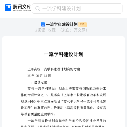
一
一流学科建设计划
流
一流学科建设计划
付费
学
2
阅读
收藏
（
来自
：
万文网
）
科
建
设
计
人
人
划
一
流