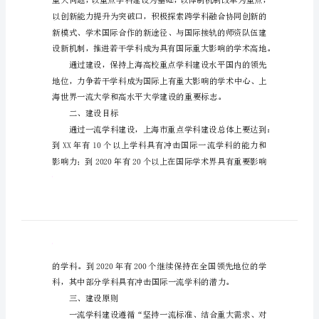
学
科
XX年06月13日
建
一、建设定位
设
计
划
上
海
高
等教育质量的重要举措。
校
一
流
学