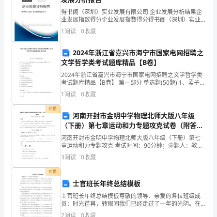
施
得书阁（深圳）实业发展有限公司 企业发展分析结果企
业发展指数得分企业发展指数得分得书阁（深圳）实业
工
2.2作业方法及要求
发展有限公司综合得分说明：企业发展指数根据企业规
1
阅读
0
收藏
交
模、企业创新、企业风险、企业活力四个维度对企业发
2.2.1测量定位放线
单
展情
2024年浙江省嘉兴市海宁市国家电网招聘之
底
位：
文学哲学类考试题库精品【B卷】
2024年浙江省嘉兴市海宁市国家电网招聘之文学哲学类
记
中
考试题库精品【B卷】 第一部分 单选题(50题) 1、孟子
一道工序施工。
说：“权，然后知轻重；度，然后知长短。物皆然，心为
国
1
阅读
0
收藏
录
2.2.2基坑开挖、换填
甚。”这一观点说明（）A.事物的运
能
付费
河南开封市金明中学物理北师大版八年级
位进行基坑支护设计,确保作业安全；
（下册）第七章运动和力专题攻克试卷（附答案
源
详解）
河南开封市金明中学物理北师大版八年级（下册）第七
时应根据土质情况进行放坡；
建
章运动和力专题攻克 考试时间：90分钟；命题人：教研
组考生注意：1、本卷分第I卷（选择题）和第Ⅱ卷（非选
3
阅读
0
收藏
设
择题）两部分，满分100分，考试时间90分钟2、
付费
集
士官班长年终总结模板
团
士官班长年终总结模板尊敬的领导、亲爱的各位班级成
员：时光荏苒，转眼间我们已经走过了一年的光阴。在
换填后承载力大于140kPa。
XX
这一年里，作为士官班长，我有幸担任了这个重要的职
2
阅读
0
收藏