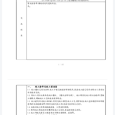
技术交底人
被交底负责人
全
交底级别
交底地点
姓名
签名
日期
姓名
中
郭进金
李林平
国
郭进银
李国平
能
张志宏
彭忠瑜
张志明
周惠平
参加
源
交底
张建华
李和平
建
人员
黄占军
罗文平
设
张建宁
刘冬初
曹卫宁
李坤伟
集
张保安
贺湘国
团
XX
作业指导书/措施交底内容：见
火
作业指导书/措施补充或更改内容：
电
无。