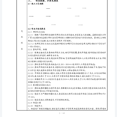
建
设
交
有
底
限
记
公
司
录
华
容
东
山
镇
1/
1
光
伏