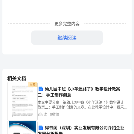
发
电
更多完整内容
项
一、
施工条件及施工前准备
目
继续阅读
安全技术交底；
部
工程特点,明确施工工艺和
施
工
技
相关文档
付费
术
幼儿园中班《小羊迷路了》教学设计教案
二、
作业流程、方法及要求
二：手工制作创意
交
2.1施工工艺流程
本文主要分享一篇幼儿园中班《小羊迷路了》教学设计
教案二：手工制作创意的文章。在此教学设计中，我采
底
用了多种方法，包括阅读故事、讲解知识、手工制作
3
阅读
0
收藏
等，帮助孩子们更好地理解故事，并通过手工制作创
记
意，发挥孩子
得书阁（深圳）实业发展有限公司介绍企业
录
发展分析报告