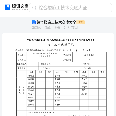
综
综合楼施工技术交底大全
合
综合楼施工技术交底大全
付费
楼
2
阅读
收藏
（
来自
：
万文网
）
施
工
技
术
交
华容东山镇20MW农光互补
底
工程名称
光伏发电项目
分部工程
/
大