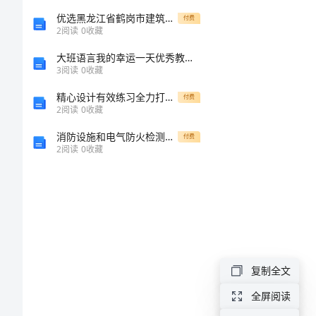
火
优选黑龙江省鹤岗市建筑工程三类人员安全知识岗前培训及继续教育考试大全含答案（培优A卷）
付费
2
阅读
0
收藏
灾
大班语言我的幸运一天优秀教案反思
1
3
阅读
0
收藏
事
精心设计有效练习全力打造有效课堂
付费
2
阅读
0
收藏
故
消防设施和电气防火检测协议（委托）书
付费
处
2
阅读
0
收藏
1
置
方
案
1.4原那么
复制全文
2
全屏阅读
观