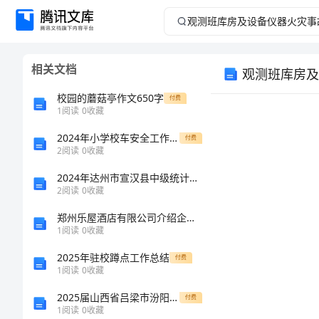
观
测
相关文档
观测班库房及
班
校园的蘑菇亭作文650字
付费
库
1
阅读
0
收藏
2024年小学校车安全工作总结
房
付费
2
阅读
0
收藏
及
2024年达州市宣汉县中级统计师《统计基础知识理论及相关知识》深度自测卷完整版
2
阅读
0
收藏
设
案
郑州乐屋酒店有限公司介绍企业发展分析报告
1
阅读
0
收藏
1总那么
备
1
2025年驻校蹲点工作总结
付费
仪
1
阅读
0
收藏
2025届山西省吕梁市汾阳中学高一生物上学期期末综合测试试题含解析
付费
器
1
阅读
0
收藏