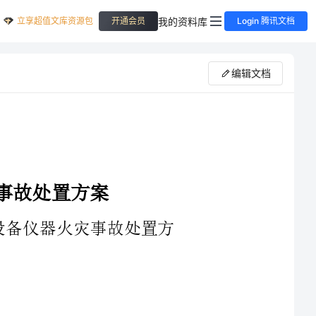
立享超值文库资源包
我的资料库
开通会员
Login 腾讯文档
编辑文档