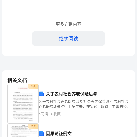
出
新，
竞
更多完整内容
争
继续阅读
日
趋
紧
“
”
张
相关文档
激
付费
关于农村社会养老保险思考
烈，
关于农村社会养老保险思考 社会养老保险思考 农村社会
养老保险政策推行十多年来，在实践上取得了丰富的经
社
验，在理论上也积累了大量的文献资料。对这些文献研
5
阅读
0
收藏
究的焦点问题，如农村社会养老保险建立的
会
付费
需
因果论证例文