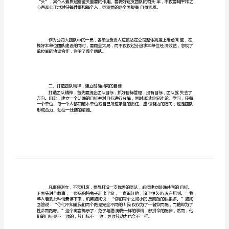
与
管
理
随
着
知
识
经
济
时
“”
代