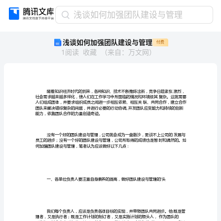
浅
浅谈如何加强团队建设与管理
谈
浅谈如何加强团队建设与管理
付费
如
1
阅读
收藏
（
来自
：
万文网
）
何
加
强
团
队
建
能力，依靠团队合作的力量创造奇迹。
设