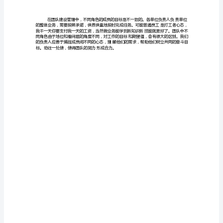
的
到
来，
各
单位间的协调合作，影响了整个团队。
种
知
识、
二、打造团队精神，建立明确共同的目标
技
术
不
形成合力、劲往一处使的前提。
断
推
陈