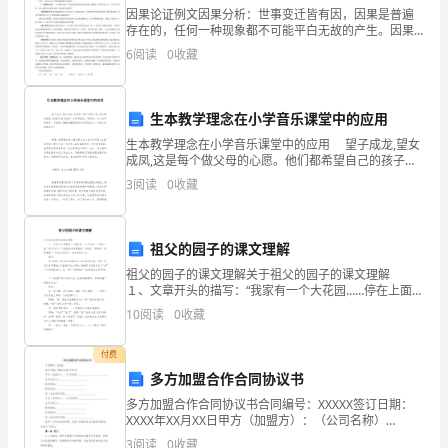
求
因果论证例文因果分析：世事变迁皆有因，因果是普遍
标。劲往一处使，使得团队的努力形成合力。
存在的，任何一种现象都不可能平白无故的产生。因果
越
分析 法就是抓住论据所述的事实，并据此推求形成原因
6
阅读
0
收藏
的一种分析方法。用因果分析法写一篇文章，就要分析
来
事件产
越
生本教学理念在小学音乐课堂中的应用
生本教学理念在小学音乐课堂中的应用 望子成龙,望女
多
成凤,这是每个做父母的心愿。他们都希望自己的孩子在
学校是一位品学兼优、有特长、有个性的好孩子。下面
样
3
阅读
0
收藏
是小编搜集整理的相关内容的论文，欢迎大家阅读参
化，
祖父的园子的课文理解
使
祖父的园子的课文理解关于祖父的园子的课文理解
人
１、文章开头的描写：“我家有一个大花园……停在上面一
动不动了。”“花园里边明晃晃的，红的红，绿的绿，新鲜
10
阅读
0
收藏
们
漂亮。”从这几句话中，你体会到什么？ 提示
在
付费
多方加盟合作合同协议书
工
多方加盟合作合同协议书合同编号：XXXXX签订日期：
XXXX年XX月XX日甲方（加盟方）：（公司名称）
作
________________________法定代表人：___________________
3
阅读
0
收藏