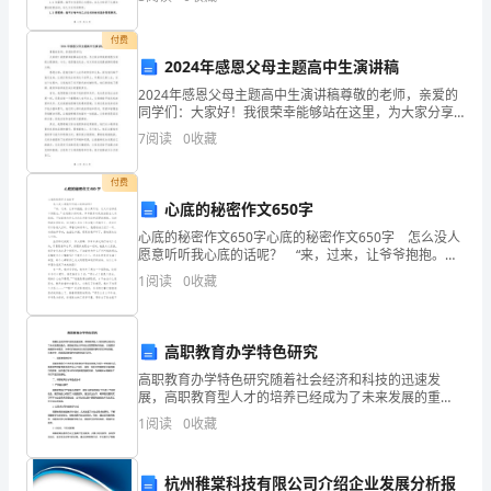
学
付费
习
2024年感恩父母主题高中生演讲稿
中
2024年感恩父母主题高中生演讲稿尊敬的老师，亲爱的
同学们：大家好！我很荣幸能够站在这里，为大家分享
所
我的感恩父母的主题演讲。今天，我想借此机会，向父
7
阅读
0
收藏
母表达我最诚挚的感谢之情。感恩父母，是我们每个人
应尽
面
付费
临
心底的秘密作文650字
心底的秘密作文650字心底的秘密作文650字 怎么没人
的
愿意听听我心底的话呢？ “来，过来，让爷爷抱抱。孙
女真听话，长大以后准是个好医生。”在我很小的时候，
1
阅读
0
收藏
情
爷爷就常对我说当医生之类的话，不知道他
况
高职教育办学特色研究
和
高职教育办学特色研究随着社会经济和科技的迅速发
展，高职教育型人才的培养已经成为了未来发展的重
环
点。高职教育在办学特色方面需要有所突破，才能更好
1
阅读
0
收藏
地满足社会需求，为学生的就业和未来的发展提供更好
境
的支持和保障
极
杭州稚棠科技有限公司介绍企业发展分析报