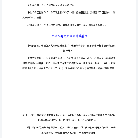
中秋节作文200字简单篇1
秋
节
作
的出现。
文
200
的月光照亮了大地，给人们带来了光明。
字
简
后面，不出来和我们见面。
单
中
秋
中秋节作文200字简单篇2
节
作
今天是八月十五
文