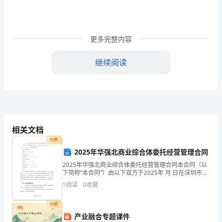
上
我
更多完整内容
和
妈
继续阅读
妈、
爷
爷、
相关文档
奶
付费
奶
2025年华强北商业综合体委托经营管理合同
和
2025年华强北商业综合体委托经营管理合同本合同（以
下简称“本合同”）由以下双方于2025年 月 日在深圳市签
订：甲方（委托方）：名称：
姑
1
阅读
0
收藏
中秋节作文200字简单篇4
姑
付费
产业融合专题课件
一