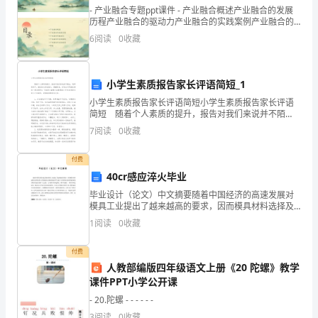
- 产业融合专题ppt课件 - 产业融合概述产业融合的发展
家
历程产业融合的驱动力产业融合的实践案例产业融合的
未来展望结论 - 产业融合概述
6
阅读
0
收藏
人
早
小学生素质报告家长评语简短_1
早
小学生素质报告家长评语简短小学生素质报告家长评语
简短 随着个人素质的提升，报告对我们来说并不陌
的
生，通常情况下，报告的内容含量大、篇幅较长。你还
7
阅读
0
收藏
在对写报告感到一筹莫展吗？下面是小编帮大家整理的
吃
小学
付费
了
40cr感应淬火毕业
饭，
毕业设计（论文）中文摘要随着中国经济的高速发展对
模具工业提出了越来越高的要求，因而模具材料选择及
等
其热处理工艺的选择已在模具制造业中引起广泛的重
1
阅读
0
收藏
视。模具热处理是保证模具性能的重要工艺过程。它对
中秋节作文200字简单篇5
待
模具的制造
付费
月
人教部编版四年级语文上册《20 陀螺》教学
课件PPT小学公开课
亮
- 20.陀螺 - - - - - -
3
阅读
0
收藏