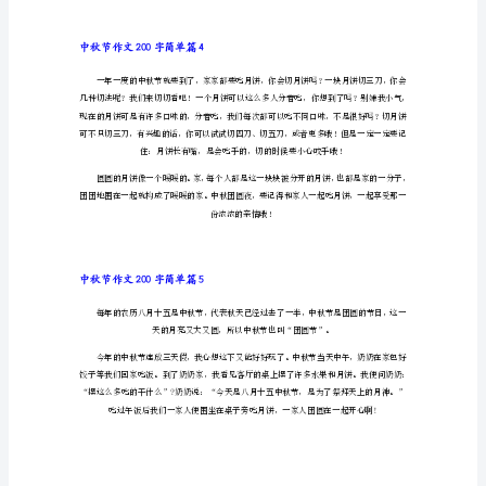
200
人开开心心，真棒。
字
简
单
篇
1
今
园走月亮。
天
是
中
秋
节，
晚