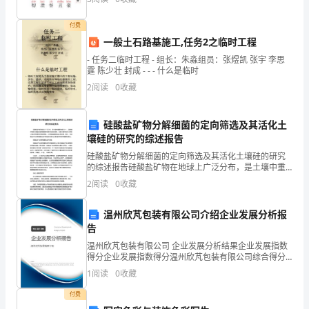
婆
婆
付费
一般土石路基施工,任务2之临时工程
的
- 任务二临时工程 - 组长：朱淼组员：张煜凯 张宇 李思
出
霆 陈少壮 封成 - - - 什么是临时
2
阅读
0
收藏
现。
我
硅酸盐矿物分解细菌的定向筛选及其活化土
壤硅的研究的综述报告
和
硅酸盐矿物分解细菌的定向筛选及其活化土壤硅的研究
妈
的综述报告硅酸盐矿物在地球上广泛分布，是土壤中重
要的成分之一。硅酸盐矿物的分解是利用细菌等微生物
2
阅读
0
收藏
来促进完成的。这种分解作用可以帮助土壤中其它营养
妈
元素的释
温州欣芃包装有限公司介绍企业发展分析报
站
告
在
温州欣芃包装有限公司 企业发展分析结果企业发展指数
得分企业发展指数得分温州欣芃包装有限公司综合得分
楼
说明：企业发展指数根据企业规模、企业创新、企业风
1
阅读
0
收藏
险、企业活力四个维度对企业发展情况进行评价。该企
房
业的
付费