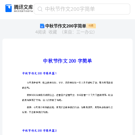
中
中秋节作文200字简单
秋
中秋节作文200字简单
付费
节
4
阅读
收藏
（
来自
：
三一办公
）
作
文
200
字
简
单
中