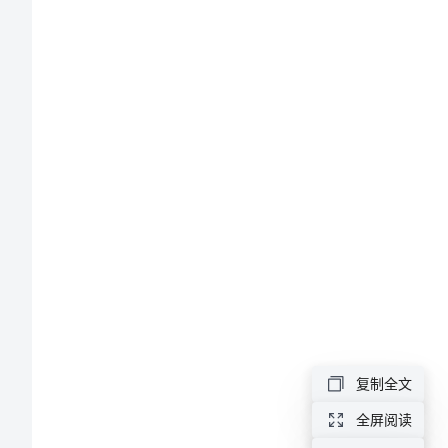
袈
全
方
蒃
案
薃
For
personal
衿
use
only
芆
in
薆
study
and
复制全文
蚃
research;
全屏阅读
not
芀