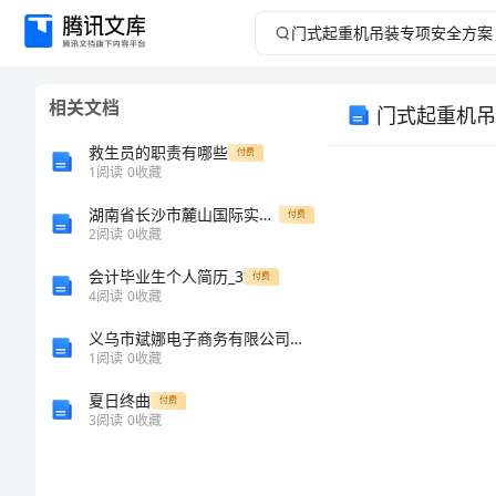
门
式
相关文档
门式起重机吊
起
救生员的职责有哪些
付费
重
1
阅读
0
收藏
湖南省长沙市麓山国际实验学校2022-2023学年物理九上期末学业水平测试模拟试题含解析
机
付费
2
阅读
0
收藏
吊
会计毕业生个人简历_3
付费
4
阅读
0
收藏
装
义乌市斌娜电子商务有限公司介绍企业发展分析报告
1
阅读
0
收藏
专
夏日终曲
付费
项
3
阅读
0
收藏
安