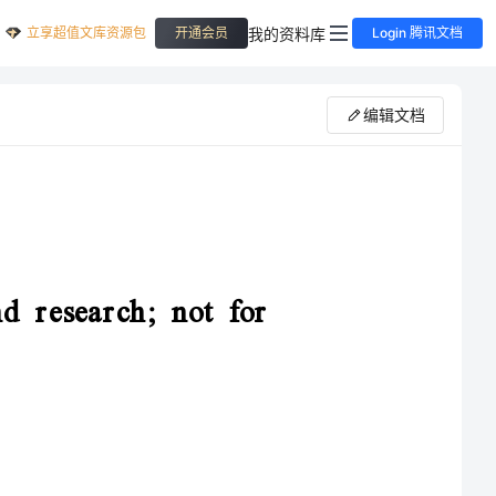
立享超值文库资源包
我的资料库
开通会员
Login 腾讯文档
编辑文档