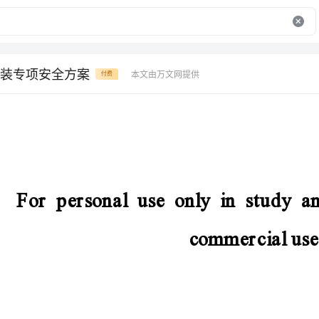
装专项安全方案
本文由万文网提供
付费
Forpersonaluseonlyinstudyandresearch;notfor
commercialuse
门式起重机吊装专项安全方案
蒈