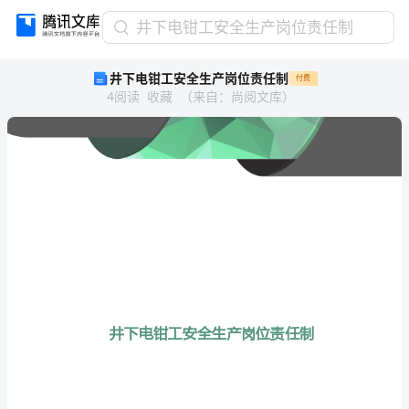
井
井下电钳工安全生产岗位责任制
下
井下电钳工安全生产岗位责任制
付费
电
4
阅读
收藏
（
来自
：
尚阅文库
）
钳
工
安
全
生
产
岗