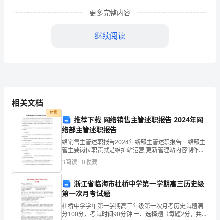
化
更多完整内容
水
继续阅读
平。
（2）
了
解
相关文档
《煤
付费
推荐下载 网络销售主管述职报告 2024年网
（1）具有初中文化水平。
矿
络部主管述职报告
络销售主管述职报告2024年络部主管述职报告 络部主
安
管主要岗位职责就是维护站运营,更新管理站内容制作调
整站商城、咨询等各栏目专题等一切以站为中心的基础
全
3
阅读
0
收藏
工作.但是对于相与来说这些工作内容是不够的,站的
规
浙江省临海市杜桥中学第一学期高三历史级
第一次月考试题
程》、
杜桥中学学年第一学期高三年级第一次月考历史试题满
《煤
性能和使用方法。
分100分，考试时间90分钟 一、选择题（每题2分，共