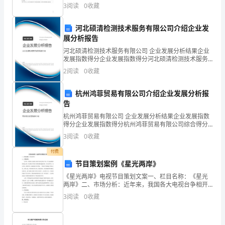
60分）1.1923~1929年，美国的企业普遍使用流水线等
3
阅读
0
收藏
矿
先进生产管理方式，提出了劳动生产率，同
矿
河北硕清检测技术服务有限公司介绍企业发
并掌握其搬运和安装方法。
展分析报告
井
河北硕清检测技术服务有限公司 企业发展分析结果企业
发展指数得分企业发展指数得分河北硕清检测技术服务
机
有限公司综合得分说明：企业发展指数根据企业规模、
2
阅读
0
收藏
企业创新、企业风险、企业活力四个维度对企业发展情
电
线工艺。
况进
杭州鸿菲贸易有限公司介绍企业发展分析报
设
告
备
杭州鸿菲贸易有限公司 企业发展分析结果企业发展指数
得分企业发展指数得分杭州鸿菲贸易有限公司综合得分
完
说明：企业发展指数根据企业规模、企业创新、企业风
3
阅读
0
收藏
险、企业活力四个维度对企业发展情况进行评价。该企
业的
好
付费
法。
节目策划案例《星光两岸》
标
《星光两岸》电视节目策划文案一、栏目名称：《星光
准》、
两岸》二、市场分析：近年来，我国各大电视台争相开
技能要求：
办综艺娱乐节目，作为电视银屏的后起之秀，综艺娱乐
3
阅读
0
收藏
节目在全国范围内遍地开花。真人秀节目、音乐节目、
《煤
婚恋节目
矿