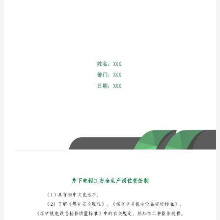
位
责
任
制
井
下
电
钳
工
安
全