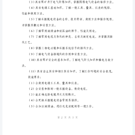
生
产
岗
位
责
姓名：
任
部门：
制
日期：
（1）
具
有
初
中
文