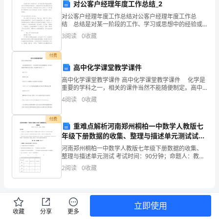
对公客户经理年度工作总结_2
机
对公客户经理年度工作总结对公客户经理年度工作总
结 总结是对某一阶段的工作、学习或思想中的经验或
电
情况进行分析研究的书面材料，它能使我们及时找出错
3
阅读
0
收藏
误并改正，快快来写一份总结吧。你想知道总结怎么写
设
吗？
付费
备
高中化学课堂教学课件
高中化学课堂教学课件 高中化学课堂教学课件 化学是
检
重要的学科之一，相关的课件当然不能随便制定。高中
化学课堂教学课件是为大家的，在这里跟大家分享一
修
4
阅读
0
收藏
下。 质子(Z个) 原子核 注意： 中子
质
付费
重难点解析河南郑州桐柏一中数学人教版七
量
年级下册数据的收集、整理与描述单元测试试题
（详解版）
河南郑州桐柏一中数学人教版七年级下册数据的收集、
标
整理与描述单元测试 考试时间：90分钟；命题人：教研
组考生注意：1、本卷分第I卷（选择题）和第Ⅱ卷（非选
准》
2
阅读
0
收藏
择题）两部分，满分100分，考试时间90分钟2、
中
的
立即使用
收藏
分享
更多