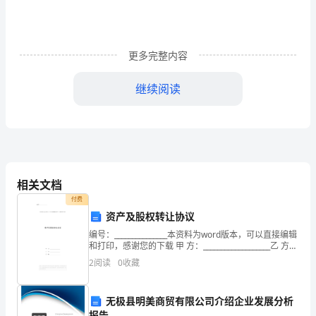
起
着
重
更多完整内容
要
继续阅读
的
作
用，
能
相关文档
给
付费
资产及股权转让协议
演
编号：_______________本资料为word版本，可以直接编辑
和打印，感谢您的下载 甲 方：___________________乙 方：
员
___________________日 期：_
2
阅读
0
收藏
准
演奏的钢琴曲《致爱丽斯》
备
无极县明美商贸有限公司介绍企业发展分析
报告