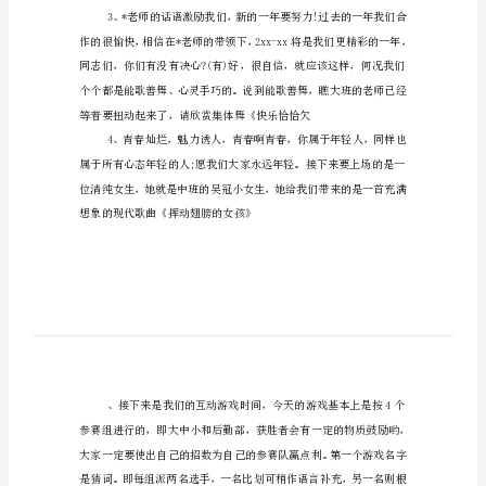
词
——
范
文
的庆祝会就要开始了。请稍做安静。
互
动
游
戏
环
节
话。大家掌声有请!
主
持