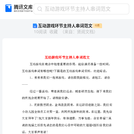
互
互动游戏环节主持人串词范文
动
互动游戏环节主持人串词范文
付费
游
10
阅读
收藏
（
来自
：
贤阅文档
）
戏
环
节
主
持
人
串