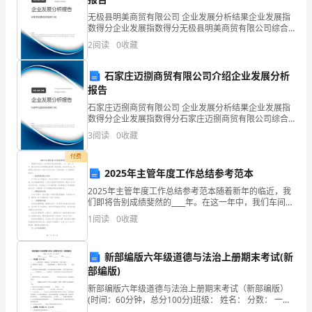
一
无极县明美商贸有限公司 企业发展分析结果企业发展指
数得分企业发展指数得分无极县明美商贸有限公司综合
些
得分说明：企业发展指数根据企业规模、企业创新、企
2
阅读
0
收藏
业风险、企业活力四个维度对企业发展情况进行评价。
时
该企
一天〉
石家庄迈捌商贸有限公司介绍企业发展分析
间。
报告
互
石家庄迈捌商贸有限公司 企业发展分析结果企业发展指
数得分企业发展指数得分石家庄迈捌商贸有限公司综合
动
得分说明：企业发展指数根据企业规模、企业创新、企
3
阅读
0
收藏
业风险、企业活力四个维度对企业发展情况进行评价。
游
该企
付费
2025年主管年度工作总结参考范本
戏
2025年主管年度工作总结参考范本随着新年的临近，我
串
们即将告别成绩斐然的____年。在这一年中，我们车间在
生产和管理方面取得了稳步进展。作为车间主任，我深
1
阅读
0
收藏
词
感有必要对过去一年的工作进行总结，以期在新的一
这来回答否则回答无效，请听
有
新部编版六年级道德与法治上册期末考试(新
部编版)
哪
新部编版六年级道德与法治上册期末考试（新部编版）
些
(时间：60分钟，总分100分)班级： 姓名： 分数： 一、
填空题（共20分）1、______