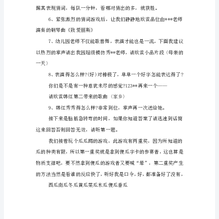
人
串
词
范
文
互
动
游
戏
想象的现代歌曲《挥动翅膀的女孩》
在
晚
会
中