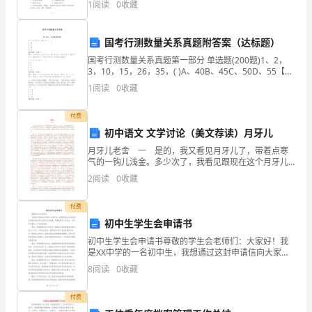
1
阅读
0
收藏
呢?
下
国考行测数量关系真题附答案（达标题）
面
国考行测数量关系真题第一部分 单选题(200题)1、2，
3，10，15，26，35，( )A、40B、45C、50D、55【答
是
案】：答案：C解析：2=1平方+1，3=2平方-1，1
1
阅读
0
收藏
的
付费
互
初中语文 文学讨论（美文荐读）月牙儿
月牙儿老舍 一 是的，我又看见月牙儿了，带着点寒
动
气的一钩儿浅金。多少次了，我看见跟现在这个月牙儿
一样的月牙儿；多少次了。它带着种种不同的感情，种
2
阅读
0
收藏
游
种不同的景物，当我坐定了看它，它一次一次的在我记
忆中
戏
付费
初中生学生会申请书
串
初中生学生会申请书尊敬的学生会老师们：大家好！我
是XX中学的一名初中生，我想通过这封申请信向大家表
词
达我对学生会的向往与热情，希望能够加入学生会，为
8
阅读
0
收藏
同学们服务，为学校做贡献。首先，我希望通过加入学
资
生会，
付费
料，