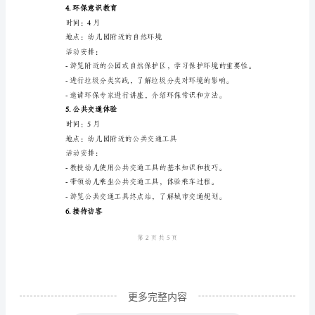
会
实
2.职业体验
践
时间：2月
活
地点：幼儿园内
动
活动安排：
方
案
____
3.健康饮食活动
年
小
班
幼
儿
更多完整内容