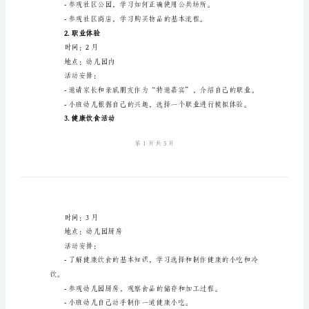
活
动
方
案
二、活动内容
2024
1.社区参观
年
时间：1月
小
地点：幼儿园附近的社区
班
活动安排：
幼
儿
社