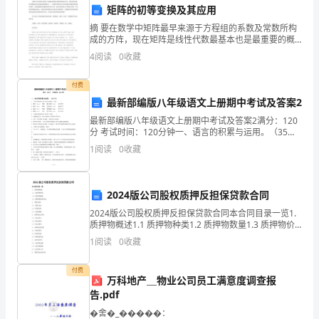
地点：幼儿园附近的自然环境
标
矩阵的初等变换及其应用
活动安排：
摘 要在数学中矩阵最早来源于方程组的系数及常数所构
社
成的方阵，现在矩阵是线性代数最基本也是最重要的概
念之一。在线性代数及其许多的问题中都能看到矩阵的
4
阅读
0
收藏
会
身影，它能把抽象的问题用矩阵表示出来，通过对矩阵
进行
实
付费
最新部编版八年级语文上册期中考试及答案2
践
最新部编版八年级语文上册期中考试及答案2满分：120
分 考试时间：120分钟一、语言的积累与运用。（35
是
5.公共交通体验
分）1、下列字形和加点字注音全部正确的一项是（ ）
1
阅读
0
收藏
A．翘首（qiáo） 蒙昧
幼
时间：5月
儿
2024版公司股权质押反担保贷款合同
在
2024版公司股权质押反担保贷款合同本合同目录一览1.
活动安排：
质押物概述1.1 质押物种类1.2 质押物数量1.3 质押物价
日
值评估2. 贷款金额2.1 贷款本金2.2 贷款利率2.3 还款期
1
阅读
0
收藏
限3. 质押登记
常
付费
万科地产＿物业公司员工满意度调查报
生
告.pdf
活
�舍�_�����：