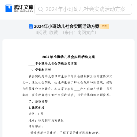
2024
2024年小班幼儿社会实践活动方案
年
2024年小班幼儿社会实践活动方案
付费
小
3
阅读
收藏
（
来自
：
尚阅文库
）
班
幼
儿
社
会
实
践
一、背景和目标