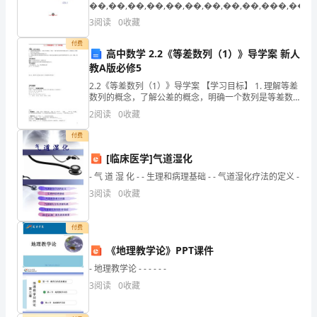
��,��,��,��,��,��,��,��,��,���,��
6.接待访客
中
3
阅读
0
收藏
与
付费
高中数学 2.2《等差数列（1）》导学案 新人
社
教A版必修5
2.2《等差数列（1）》导学案 【学习目标】 1. 理解等差
会
数列的概念，了解公差的概念，明确一个数列是等差数
列的限定条件，能根据定义判断一个数列是等差数列；2.
接
2
阅读
0
收藏
探索并掌握等差数列的通项公式；3. 正
触
付费
[临床医学]气道湿化
和
- 气 道 湿 化 - - 生理和病理基础 - - 气道湿化疗法的定义 -
互
3
阅读
0
收藏
动
付费
的
《地理教学论》PPT课件
重
- 地理教学论 - - - - - -
要
3
阅读
0
收藏
方