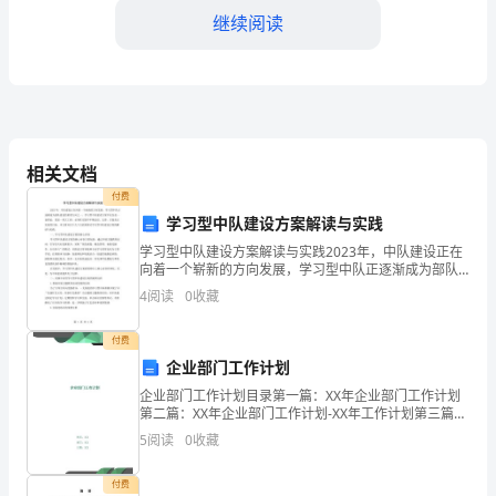
社
继续阅读
会
实
时间：3月
践
地点：幼儿园厨房
活
相关文档
活动安排：
动
付费
学习型中队建设方案解读与实践
方
学习型中队建设方案解读与实践2023年，中队建设正在
向着一个崭新的方向发展，学习型中队正逐渐成为部队
案
饮。
建设的重要方向之一。学习型中队建设方案不仅仅是一
4
阅读
0
收藏
套理论，更是一项大工程，必须在实践中不断总结、完
一、
善，
付费
背
企业部门工作计划
景
企业部门工作计划目录第一篇：XX年企业部门工作计划
4.环保意识教育
第二篇：XX年企业部门工作计划-XX年工作计划第三篇：
和
XX年企业部门工作总结第四篇：部门工作计划第五篇：
5
阅读
0
收藏
部门下半年工作计划正文第一篇：XX年企业部门工
时间：4月
目
付费