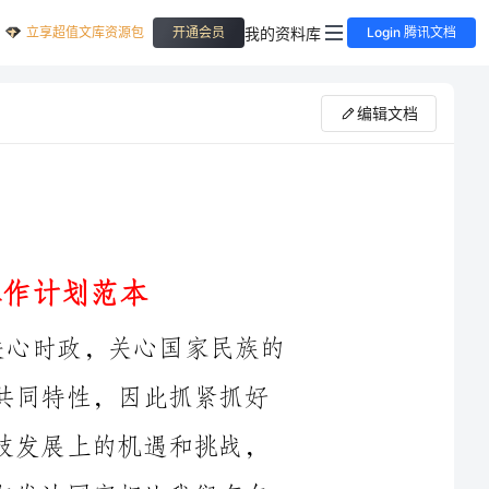
立享超值文库资源包
我的资料库
开通会员
Login 腾讯文档
编辑文档
中学生是人生观形成的重要时期。关心时政，关心国家民族的
前途命运，希望自已一生有所作为是他们的共同特性，因此抓紧抓好
时政教育，特别是当前世界与中国在经济科技发展上的机遇和挑战，
历史上中国的落后给我们的苦难和今天我们与发达国家相比我们存在
的弊端，以此常常能唤起他们的历史责任感，树立起为中华之崛起而