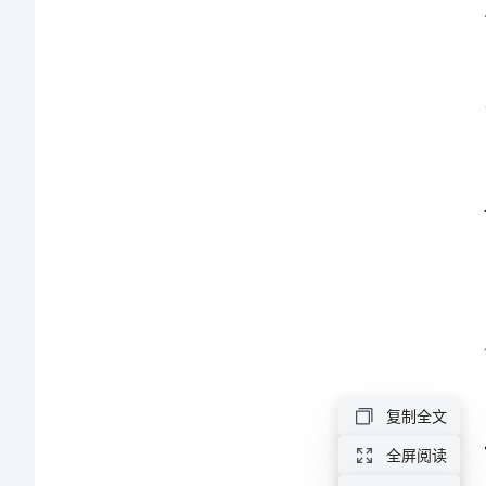
计
2、
划
范
本
(9
篇)
2024
1、
年
初
复制全文
中
全屏阅读
迹。
教