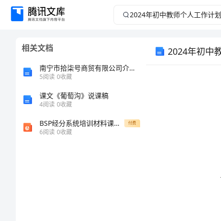
2024
年
相关文档
2024年初中
初
南宁市拾柒号商贸有限公司介绍企业发展分析报告
中
5
阅读
0
收藏
教
课文《葡萄沟》说课稿
4
阅读
0
收藏
师
BSP经分系统培训材料课件模板
付费
1、
6
阅读
0
收藏
个
人
工
作