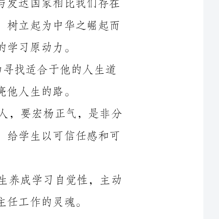
析自已的潜在优势或帮助寻找适合于他的人生道
此外，班主任自身要做一个人格高尚的人，要宏杨正气，是非分
明，立场坚定，用自身的人格力量感染学生，给学生以可信任感和可
总之，以上思想政治工作能极大帮助学生养成学习自觉性，主动
树立榜样：个人修养的榜样，学习刻苦终成大器的榜样，敢于
拼搏的榜样，成绩先居劣势后终于赶上来了，取得了好成绩的榜样，
伟人，名人，民间故事中的典范，特别是他们的已毕业校友的先进事