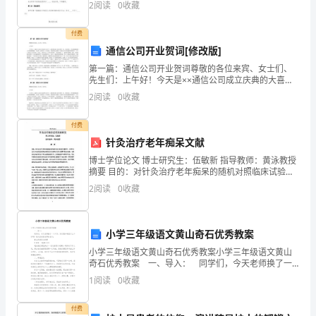
2
阅读
0
收藏
程
师
付费
通信公司开业贺词[修改版]
考
第一篇：通信公司开业贺词尊敬的各位来宾、女士们、
先生们：上午好！今天是××通信公司成立庆典的大喜日
试
子，我很荣幸能与各位欢聚一堂，共同庆祝，首先要感
2
阅读
0
收藏
谢通信公司的盛情邀请，在这里，我代表××市市委、市
《安
政府
管
8、依照《煤炭法》和《煤炭生产许可证
付费
全
针灸治疗老年痴呆文献
管
管
产许可证。煤炭生产许可证的颁发
理机关是（）煤炭
生
博士学位论文 博士研究生：伍敏新 指导教师：黄泳教授
A、煤矿所在地人民政府
摘要 目的：对针灸治疗老年痴呆的随机对照临床试验文
产
献进行质量评价，分析针灸 治疗老年痴呆临床研究的研
2
阅读
0
收藏
B、县级以上人民政府
究现状以及研究方法和文献撰写存在的问题，为提
法
C、省级人民政府
及
小学三年级语文黄山奇石优秀教案
D、设区的市以上人民政府
小学三年级语文黄山奇石优秀教案小学三年级语文黄山
相
奇石优秀教案 一、导入： 同学们，今天老师换了一
个工作，你们想知道是什么工作吗？请大家来看老师的
关
查明事故性质和责任。
1
阅读
0
收藏
名片： 黄山风景区总经理 杜新华 （电脑
A、事故类型
法
付费