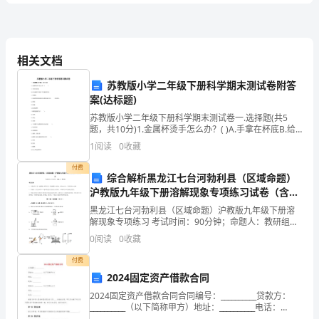
题
D、经单位负责人批准
库
综
相关文档
管
人不在场的，安全生产监督
苏教版小学二年级下册科学期末测试卷附答
合
案(达标题)
决
苏教版小学二年级下册科学期末测试卷一.选择题(共5
试
A、一日
题，共10分)1.金属杯烫手怎么办？( )A.手拿在杯底B.给
金属杯外面加个布做的杯套C.用嘴吹2.用新型材料制做的
1
阅读
0
收藏
B、三日
木塑栈道具有( )的效果。
卷
付费
C、五日
综合解析黑龙江七台河勃利县（区域命题）
C
沪教版九年级下册溶解现象专项练习试卷（含答
D、七日
案详解版）
黑龙江七台河勃利县（区域命题）沪教版九年级下册溶
卷
解现象专项练习 考试时间：90分钟；命题人：教研组考
生注意：1、本卷分第I卷（选择题）和第Ⅱ卷（非选择
0
阅读
0
收藏
题）两部分，满分100分，考试时间90分钟2、答卷
安
A、15000
付费
全
2024固定资产借款合同
B、30000
2024固定资产借款合同合同编号：__________贷款方：
工
__________（以下简称甲方）地址：__________电话：
__________借款方：__________（以下简称乙方）地址：