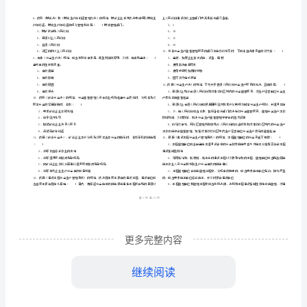
市
（
区）
产
姓名
考
准
证号
法
………
安全工程师考试《安全生产法及相关法律知识》题库综合试卷
密
……….………
及
…
考试须知
：
封
………………
1、考试时间：150分钟，本卷满分为100分。
相
…
线
………………
…
关
内
……..………
………
法
不
………………
单选题
本大题共
小题
每题
分
共
一、
（
70
，
1
，
70
…….
律
准
………………
答
…….
离
知
后撤
现场。
更多完整内容
题
……………
管
A、经安全
理人员同意注册安全工程师
识》
继续阅读
B、采取可能的应急措施
C、经现场负责人同意