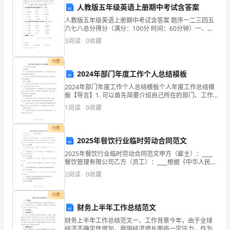
人教版五年级英语上册期中考试含答案
子，
人教版五年级英语上册期中考试含答案 题序一二三四五
骤，有实效。
让
六七八总分得分（满分：100分 时间：60分钟）一、从
下列每组单词中选出不同类的一项。（10分）1、（ ）
3
阅读
0
收藏
A．one B．sixth
二、积极动员，激发读书兴趣：
他
付费
们
2024年部门年度工作个人总结模板
从
2024年部门年度工作个人总结模板个人年度工作总结模
板【导言】1. 可以首先简要介绍自己所在的部门、工作
小
内容和职责，突出部门的重要性和影响力。2. 提及个人
1
阅读
0
收藏
在该部门中的工作年限和岗位职责，强调个人对部
把
付费
读
2025年餐饮行业临时劳动合同范文
2025年餐饮行业临时劳动合同范文甲方（雇主）：____
书
们的无穷乐趣。
餐饮管理有限公司乙方（员工）：____根据《中华人民共
和国劳动法》、《中华人民共和国劳动合同法》及相关
当
2
阅读
0
收藏
三、营造阅读氛围：
法律法规的规定，甲乙双方本着平等自愿、公平
作
付费
财务上半年工作总结范文
生
财务上半年工作总结范文一、工作背景今年，由于全球
活
经济不确定性增加，我国经济增长面临一定压力，作为