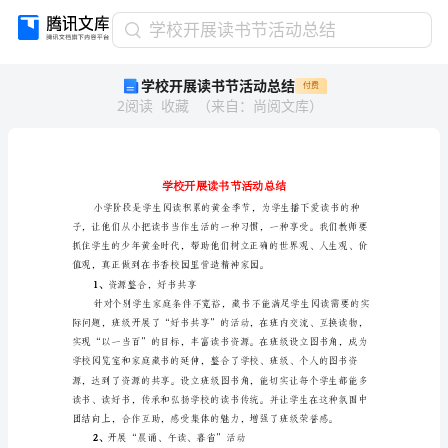
学
学校开展读书节活动总结
校
学校开展读书节活动总结
付费
开
2
阅读
收藏
（
来自
：
尚阅文库
）
展
读
书
节
活
动
总