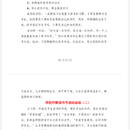
结
学
1、
资源整合，好书共享
校
开
展
读
书
节
活
动
2、
开
总
3、
定期组织读书展评活动
结