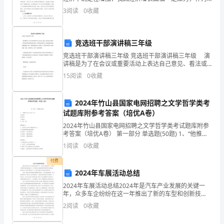
财务部门的一员，我积极应对各种挑战，努力履行职
3
阅读
0
收藏
的
责，完成了上半年的工作任务。二、工作内容1. 会计核
算工作
一
竞选班干部演讲稿三年级
种
竞选班干部演讲稿三年级 竞选班干部演讲稿三年级 演
讲稿是为了在会议或重要活动上表达自己意见、看法或
习
汇报思想工作情况而事先准备好的文稿。在不断进步的
15
阅读
0
收藏
时代，演讲稿的使用频率越来越高，那么一般演讲稿是
惯，
怎
一
2024年竹山县国家电网招聘之文学哲学类考
试题库附参考答案（培优A卷）
种
2024年竹山县国家电网招聘之文学哲学类考试题库附参
考答案（培优A卷） 第一部分 单选题(50题) 1、“他推开
享
门走了出去”是（）A.连动句B.兼语句C.存现句D.“把”字句
1
阅读
0
收藏
【答案】：A2、马克
受。
付费
我
2024年车展活动总结
2024年车展活动总结2024年是汽车产业发展的关键一
们
年，众多车企纷纷在这一年推出了新的车型和创新技
术。为了展示这些创新成果和吸引更多消费者，各地举
2
阅读
0
收藏
教
办了多场车展活动。以下是对2024年车展活动的总结。