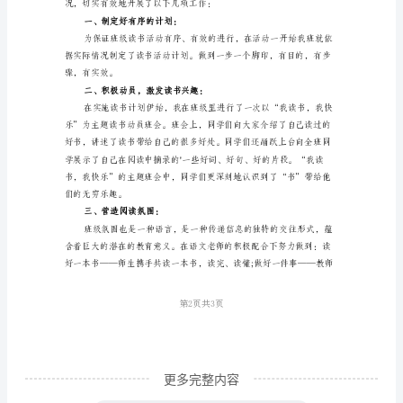
4、
举办读书沙龙，师生同读共写
小
学
阶
段
是
学
生
阅
读
积
累
的
更多完整内容
黄