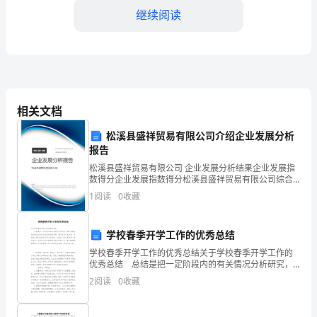
金
继续阅读
季
节，
为
觉得时间不够用。
学
相关文档
生
松溪县盛祥贸易有限公司介绍企业发展分析
报告
播
松溪县盛祥贸易有限公司 企业发展分析结果企业发展指
数得分企业发展指数得分松溪县盛祥贸易有限公司综合
下
得分说明：企业发展指数根据企业规模、企业创新、企
1
阅读
0
收藏
业风险、企业活力四个维度对企业发展情况进行评价。
爱
该企
读
学校春季开学工作的优秀总结
况，切实有效地开展了以下
学校春季开学工作的优秀总结关于学校春季开学工作的
书
优秀总结 总结是把一定阶段内的有关情况分析研究，
做出有指导性的经验方法以及结论的书面材料，通过它
一、制定好有序的计划：
2
阅读
0
收藏
的
可以全面地、系统地了解以往的学习和工作情况，让我
们一
种