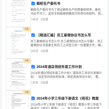
教
橱柜生产委托书
研
橱柜生产委托书为了保证橱柜生产的质量和效率，委托
书必不可少。这份文档能够明确双方的责任和权利，规
组
范双方的合作关系，提高生产效率，降低合作风险。下
1
阅读
0
收藏
面将详细介绍橱柜生产委托书的重要内容和合作细节。
一、双方
的
培养学生的学科竞赛意识和能力。
付费
组
【精选汇编】员工雇佣协议书怎么写
员工雇佣协议书怎么写 员工雇佣协议书怎么写篇1 员工
长，
雇佣协议书是雇主和员工之间签订的一份重要文件，确
保双方的权益和义务得到明确的规定。以下是一份基本
3
阅读
0
收藏
感
的员工雇佣协议书的样例，你可以根据自己的需要进行
修
谢
付费
的贡献。
2024年酒店领班年度工作计划
大
2024年酒店领班年度工作计划1. 提高员工培训与发展计
谢谢大家！
家
划：- 设定培训目标和标准，制定具体培训计划；- 整理
员工培训文档资料，并建立培训档案；- 进行员工培训需
1
阅读
0
收藏
求调研，开展必要的培训课程；- 定期进
在
付费
过
2024年小学三年级下册语文《荷花》教案
去
2024年小学三年级下册语文《荷花》教案小学三年级下
册语文《荷花》教案1 一、学习目标： 1.学会本课的