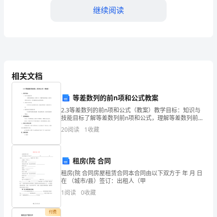
研
继续阅读
组
成
员：
大
相关文档
家
等差数列的前n项和公式教案
了教学质量和教学效果。
好！
2.3等差数列的前n项和公式（教案）教学目标：知识与
我
五、加强师资培训
技能目标了解等差数列前n项和公式，理解等差数列前n
项和公式的几何意义，并且能够灵活运用其求和。过程
20
阅读
1
收藏
是
与方法目标学生经历公式的推导过程，体验从特殊到一
般
2024
租房(院 合同
年
租房(院 合同房屋租赁合同本合同由以下双方于 年 月 日
在 （城市/县）签订：出租人（甲
数
1
阅读
0
收藏
学
付费