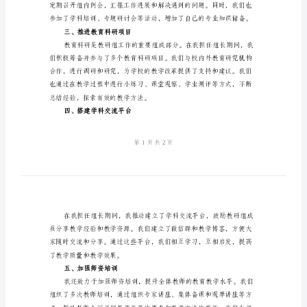
作
总
作总结：
结
一、深入了解学校教育方针
2024
年
数
学
教
教育理念和教研能力。
研
二、带领团队开展教研活动
组
组
长