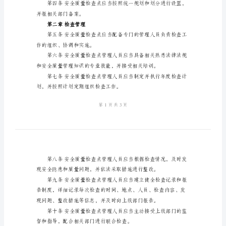
查
本办法。
管
理
办
法
2024
年
安全进行；
安
全
质
量