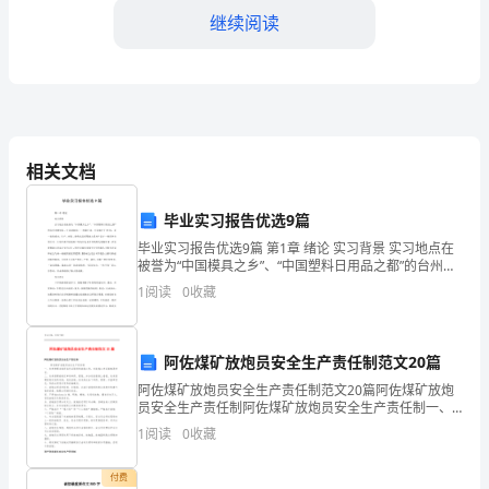
则
继续阅读
第
一
条
相关文档
为
了
毕业实习报告优选9篇
加
毕业实习报告优选9篇 第1章 绪论 实习背景 实习地点在
被誉为“中国模具之乡”、“中国塑料日用品之都”的台州市
黄岩区，公司名称为……有限公司。公司成立于XX年，是
强
1
阅读
0
收藏
一家集设计、生产、研
对
阿佐煤矿放炮员安全生产责任制范文20篇
安
阿佐煤矿放炮员安全生产责任制范文20篇阿佐煤矿放炮
第三章管理维护
全
员安全生产责任制阿佐煤矿放炮员安全生产责任制一、
负责管理当值所在作业场所的放炮工作，对放炮工序正
1
阅读
0
收藏
质
数轻易责任。二、负责管理按规定申领炸药、雷管，并
分
量
付费