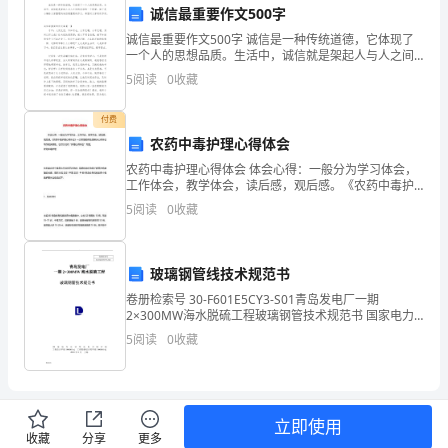
护，确保其正常运行和安全可靠。
诚信最重要作文500字
检
诚信最重要作文500字 诚信是一种传统道德，它体现了
一个人的思想品质。生活中，诚信就是架起人与人之间
查
的友谊的一个桥梁。如下是小编给大家整理的诚信最重
5
阅读
0
收藏
要的作文，希望对大家有所作用。诚信最重要的
点
付费
的
农药中毒护理心得体会
管
农药中毒护理心得体会 体会心得：一般分为学习体会，
工作体会，教学体会，读后感，观后感。《农药中毒护
理，
理心得体会》一文希望能帮助您解决心得体会写作相关
5
阅读
0
收藏
帮助，也可以访问“护理心得体会”专题。 农药
确
保
第四章法律责任
玻璃钢管线技术规范书
卷册检索号 30-F601E5CY3-S01青岛发电厂一期
公
2×300MW海水脱硫工程玻璃钢管技术规范书 国家电力
公司华东电力设计院工程设计甲级 090001-sj 工程勘察
共
5
阅读
0
收藏
综合类甲级 090001-
安
全
立即使用
收藏
分享
更多