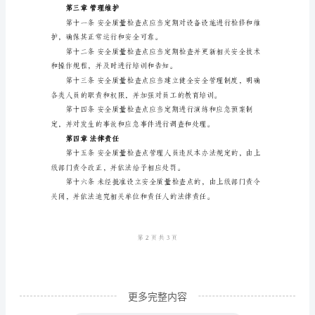
并报相关部门备案。
检
第二章检查管理
查
点
检
作的组织、协调和实施。
查
管
理
办
划，并按照计划定期
法
第
一
章
更多完整内容
总