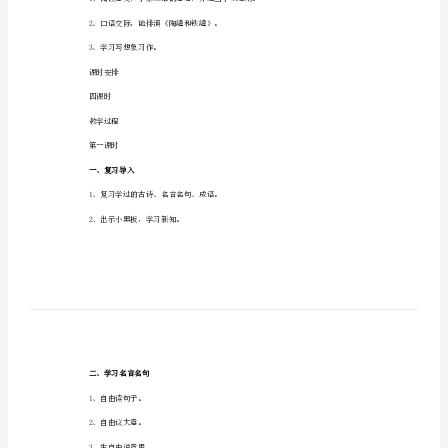
2023年积累与运用教案1
年
积
教学要求
累
1、积累名言名句。
与
运
用
3、口语交际，能排演《陶罐和铁罐》。
教
4、学习写想象习作。
案
5、学会评改习作。
2023
年
重难点、关键
积
累
2、口语交际，能排演《陶罐和铁罐》。
与