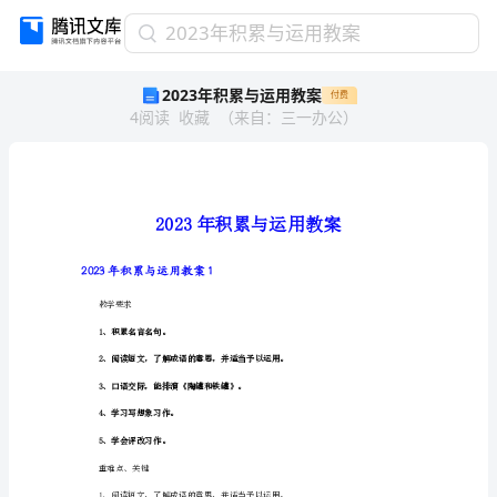
2023
2023年积累与运用教案
年
2023年积累与运用教案
付费
积
4
阅读
收藏
（
来自
：
三一办公
）
累
与
运
用
教
案
2023