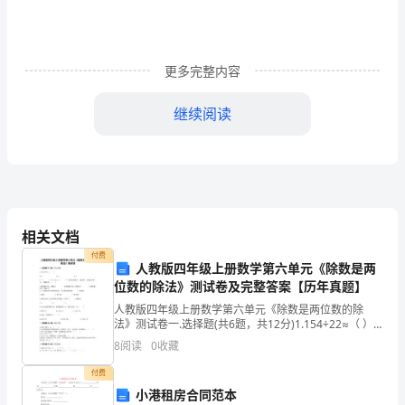
言
名
更多完整内容
句。
2、
继续阅读
阅
二、学习名言名句
读
1、自由读句子。
短
2、自由议大意。
相关文档
文，
付费
人教版四年级上册数学第六单元《除数是两
了
3、生自由说意思。
位数的除法》测试卷及完整答案【历年真题】
解
人教版四年级上册数学第六单元《除数是两位数的除
4、师相机归纳。
法》测试卷一.选择题(共6题，共12分)1.154÷22≈（ ）
成
A.6 B.7 C.82.“（ ）÷2
8
阅读
0
收藏
（1）满招损，谦受益。
语
付费
“满”指骄傲，
小港租房合同范本
的