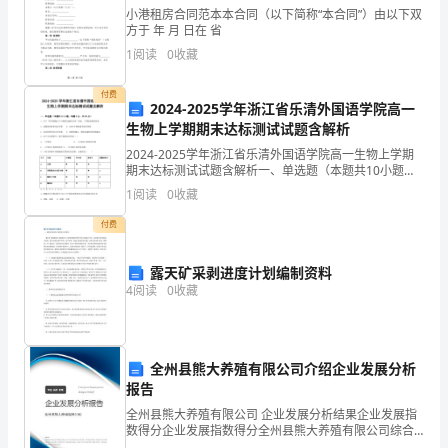
小港租房合同范本本合同（以下简称“本合同”）由以下双
意
方于 年 月 日在 省
（2）失之毫厘，差之千里。
1
阅读
0
收藏
思，
失误一点点，会导致巨大的差错。
并
付费
2024-2025学年浙江省乐清外国语学院高一
（3）业精于勤，荒于嬉：
行成于思，毁于
生物上学期期末达标测试试题含解析
适
2024-2025学年浙江省乐清外国语学院高一生物上学期
当
期末达标测试试题含解析一、单选题（本题共10小题，
每题3分，共30分）1、关于“探究细胞大小与物质运输的
1
阅读
0
收藏
随便便。
予
关系”实验，下列叙述错误的是A．琼脂块的
付费
以
（4）三人行，必在我师焉。
运
露天矿采剥进度计划编制资料
4
阅读
0
收藏
用。
自己，有缺点要改正。
3、
（5）合抱之木，生于毫米；
全州县熊大养殖有限公司介绍企业发展分析
口
报告
语
全州县熊大养殖有限公司 企业发展分析结果企业发展指
数得分企业发展指数得分全州县熊大养殖有限公司综合
千里，要从一步开始。
得分说明：企业发展指数根据企业规模、企业创新、企