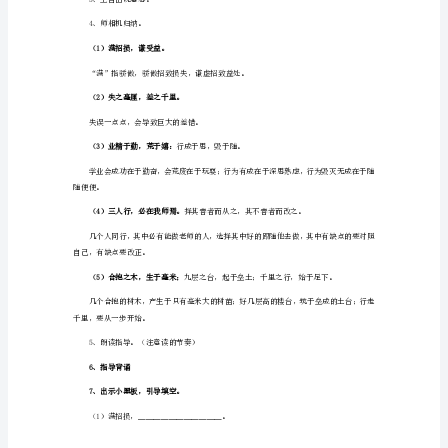
运
3、学习写想象习作。
用
课时安排
教
四课时
案
教学过程
1
教
第一课时
学
一、复习导入
要
1、复习学过的古诗、名言名句、成语。
求
1、
2、出示小黑板，学习新知。
积
累
名