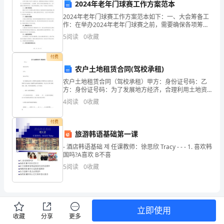
2024年老年门球赛工作方案范本
此
2024年老年门球赛工作方案范本如下：一、大会筹备工
作：在举办2024年老年门球赛之前，需要确保各项筹备
预
工作顺利进行。这包括场地准备、人员招募、宣传工作
义务。
5
阅读
0
收藏
等方面的准备工作。为了确保比赛的顺利进行，我们将
案，
付费
望
农户土地租赁合同(驾校承租)
农户土地租赁合同（驾校承租）甲方：身份证号码：乙
有
方：身份证号码：为了发展地方经济，合理利用土地资
源，并明确甲乙双方权利义务，保护双方合法权益，根
关
4
阅读
0
收藏
据有关法律法规的规定，甲乙双方当事人秉着诚实、自
愿、等价
人
付费
旅游韩语基础第一课
员
- 酒店韩语基础 제 任课教师：徐思欣 Tracy - - - 1. 喜欢韩
严
国吗?A喜欢 B不喜
5
阅读
0
收藏
格
遵
照
立即使用
收藏
分享
更多