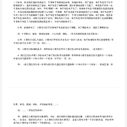
开发区第一幼儿园
版]
王艳
第
一活动目标
.
一
篇：
使幼儿获
.1.
社
故事：《兔子先生去散步》。
2.
区
多媒体课件一套。三活动过程
3..
标
1.
志
教
>.
案
王
艳
“”