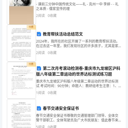
廉洁从政承诺书
- 课前三分钟中国传统文化——礼 - 克州一中 李婷 - - 礼
认
之本质 - 儒家宣传的理
识
2
阅读
0
收藏
故
201120111
付费
郑重做出如下承诺：
教育帮扶活动总结范文
事
2024年，我所在的社区开展了一系列的教育帮扶活动。
中
在过去这一年里，我们发现社区的许多孩子，尤其是家
政为民。
庭经济困难的孩子受到了学习条件的制约，无法获得良
2
阅读
0
收藏
出
好的学习体验和教育机会。为了帮助他们打破这个局
面，我
现
付费
第二次月考滚动检测卷-重庆市九龙坡区沪科
版八年级第二章运动的世界达标测试练习题
的
进会计信息真实、完整。
重庆市九龙坡区沪科版八年级第二章运动的世界达标测
标
试 考试时间：90分钟；命题人：教研组考生注意：1、
本卷分第I卷（选择题）和第Ⅱ卷（非选择题）两部分，满
1
阅读
0
收藏
志，
分100分，考试时间90分钟2、答卷前，考生务必
,
了
春节交通安全保证书
解
春节交通安全保证书尊敬的交通管理部门领导、全体交
警干部职工、全体驾驶员及广大市民朋友：值此春节来
临之际，我们面临着一个重要问题——如何保证春节期
其
5
阅读
0
收藏
发生。