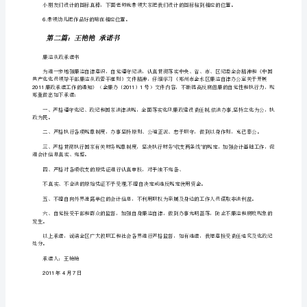
社
“”
区
标
2.
志
开
:
发
3.
不可以和大家分享一下幼：可以
?……
区
第
一
4
幼
儿
园
王