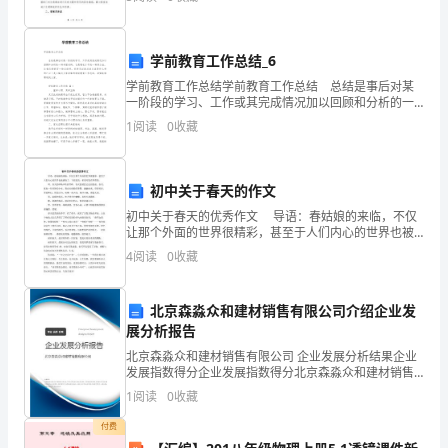
间交通安全。春节是我国的传统节日，也是一个家人团
聚、亲朋
意
处分。
义。
学前教育工作总结_6
学前教育工作总结学前教育工作总结 总结是事后对某
2.
承诺人：王艳艳
一阶段的学习、工作或其完成情况加以回顾和分析的一
种书面材料，它是增长才干的一种好办法，让我们好好
1
阅读
0
收藏
根
写一份总结吧。你所见过的总结应该是什么样的？以下
年月日
201147
是
据
初中关于春天的作文
生
初中关于春天的优秀作文 导语：春姑娘的来临，不仅
活
让那个外面的世界很精彩，甚至于人们内心的世界也被
感染了。下面是的，希望对您有所帮助。 听，春天的
4
阅读
0
收藏
呼唤声传到耳畔，春天的消息已近在眼前。春天，犹如
经
验，
北京森淼众和建材销售有限公司介绍企业发
展分析报告
尝
北京森淼众和建材销售有限公司 企业发展分析结果企业
试
发展指数得分企业发展指数得分北京森淼众和建材销售
有限公司综合得分说明：企业发展指数根据企业规模、
1
阅读
0
收藏
企业创新、企业风险、企业活力四个维度对企业发展情
制
况进
付费