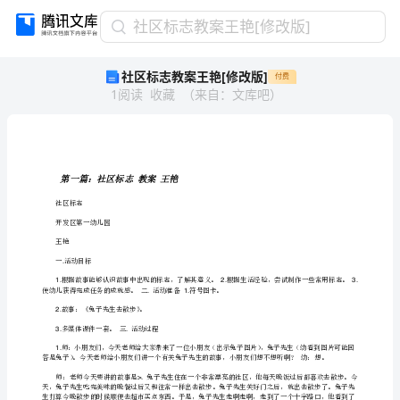
社
社区标志教案王艳[修改版]
区
社区标志教案王艳[修改版]
付费
标
1
阅读
收藏
（
来自
：
文库吧
）
志
教
案
王
艳
第一篇：社区标志教案王艳
[修
社区标志
改