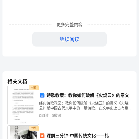
艳
一.
更多完整内容
活
动
继续阅读
目
化带，厨房，楼梯，厕所，多功能室班级）
……
标
幼：（开始发笔和纸）
……
1.
根
5.
相关文档
请几位小朋友给大家展示一下他的作品。（位）
3—5
付费
据
诗歌教案：教你如何破解《火烧云》的意义
故
经典诗歌教案：教你如何破解《火烧云》的意义《火烧
云》是中国古代文学中的一篇诗歌，在文学史上占有重
带领幼儿把作品好的贴在相应位置。
6.
事
要的地位。从文学的角度看，诗歌作为一种传统的文学
0
阅读
0
收藏
形式，通常会用心灵的秘密和高雅的语言表达人文情
能
感。《火烧
第二篇：王艳艳承诺书
付费
够
课前三分钟-中国传统文化——礼