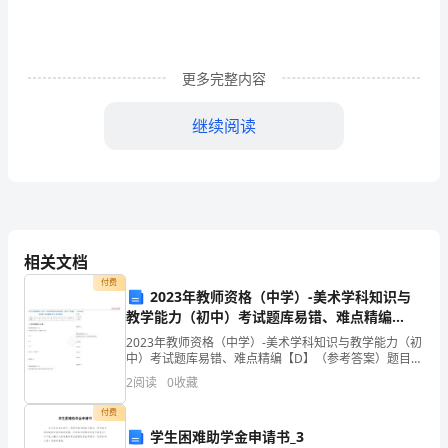
越
暖
更多完整内容
炕。
继续阅读
调
味
冷
却，
一切都是幸福的。做朋友是可以的。
相关文档
多
付费
2023年教师资格（中学）-美术学科知识与
吃
教学能力（初中）考试题库易错、难点精编
【D】（参考答案）试卷号；5
蔬
2023年教师资格（中学）-美术学科知识与教学能力（初
中）考试题库易错、难点精编【D】（参考答案）题目一
菜，
二三四五六总分得分一.全考点押密题库(共45题)1.(单项
2
阅读
0
收藏
选择题)(每题 2.00 分)平行透
少
付费
学生困难助学金申请书_3