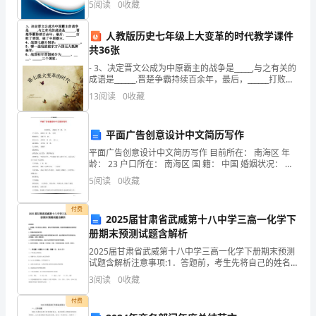
是
5
阅读
0
收藏
展指数根据企业规模、企业创新、企业风险、企业活力
四个
很
人教版历史七年级上大变革的时代教学课件
共36张
重
- 3、决定晋文公成为中原霸主的战争是_____,与之有关的
要
将不会得到补偿。
成语是______.晋楚争霸持续百余年，最后，______打败了
晋国，做了中原霸主。4、战国七雄分别是：
13
阅读
0
收藏
的。
____________。5、哪一
注
平面广告创意设计中文简历写作
意
平面广告创意设计中文简历写作 目前所在： 南海区 年
龄： 23 户口所在： 南海区 国 籍： 中国 婚姻状况： 未
保
婚 民 族： 培训认证： 未参加 身 高
5
阅读
0
收藏
健，
付费
2025届甘肃省武威第十八中学三高一化学下
粥
册期末预测试题含解析
里
2025届甘肃省武威第十八中学三高一化学下册期末预测
试题含解析注意事项:1．答题前，考生先将自己的姓名、
吃
准考证号码填写清楚，将条形码准确粘贴在条形码区域
3
阅读
0
收藏
内。2．答题时请按要求用笔。3．请按照题号顺序在
大
付费