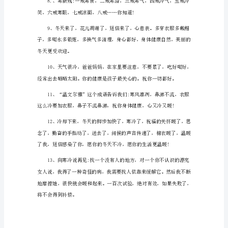
的
文
案
1、
天
气
转
康。
冷
了，
衣
服
越
穿