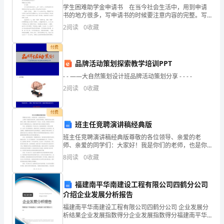
吃
学生困难助学金申请书 在当今社会生活中，用到申请
肉。
书的地方很多，写申请书的时候要注意内容的完整。写
冬天更受欢迎。
申请书时理由总是不够充分？以下是小编为大家收集的
2
阅读
0
收藏
学生困难助学金申请书，仅供参考，大家一起来看看
预
吧。
付费
防
品牌活动策划探索教学培训PPT
感
- - ——大自然策划设计班品牌活动策划分享 - - - -
冒、
2
阅读
0
收藏
睡
付费
觉
班主任竞聘演讲稿经典版
班主任竞聘演讲稿经典版尊敬的各位领导、亲爱的老
和
师、亲爱的同学们：大家好！我是你们的老师，也是你
们的朋友，我是你们班主任的候选人XXXX。感谢大家给
盖
8
阅读
0
收藏
我这样一个机会，在这里，我想向大家讲述我为什么要
竞选班
好
福建南平华南建设工程有限公司四鹤分公司
被
介绍企业发展分析报告
福建南平华南建设工程有限公司四鹤分公司 企业发展分
子
析结果企业发展指数得分企业发展指数得分福建南平华
南建设工程有限公司四鹤分公司综合得分说明：企业发