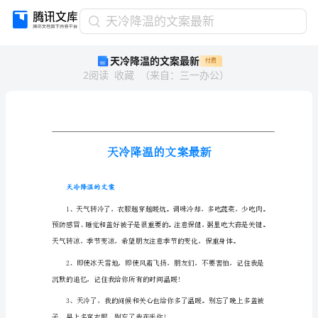
天
天冷降温的文案最新
冷
天冷降温的文案最新
付费
降
2
阅读
收藏
（
来自
：
三一办公
）
温
的
文
案
最
新
天