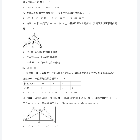
（含
解
析）
D．
新
4．下列命题的逆命题是真命题的是（）
人
A．如果两个角不相等，那么这两个角不是对顶角
B．如果a=b，那么a=b
22
教
C．如果两个角相等，那么这两个角是同位角
版
-
A．33B．﹣33C．﹣7D．7
山
东
省