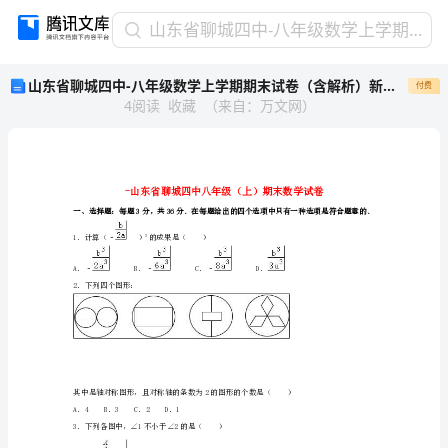
山
山东省聊城四中-八年级数学上学期期末试卷（含解析）新人教版
东
山东省聊城四中-八年级数学上学期期末试卷（含解析）新人教版
付费
省
4
阅读
收藏
（
来自
：
万文网
）
聊
城
四
中-
八
年
级
1．计算（﹣）的成果是（）
3