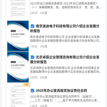
卷
2023年出口退税自查报告 2023年出口退税自查报告1
是（）
（一）准确理解免、抵、退税的具体含义 免、抵、退
一、
税是对生产企业出口货物的退（免）税管理办法。生产
2
阅读
0
收藏
企业自营或委托外贸企业代理出口（以下简称生
选
南京诶迪电子科技有限公司介绍企业发展分
择
析报告
题：
南京诶迪电子科技有限公司 企业发展分析结果企业发展
A．AE、BF是△ABC的内角平分线
指数得分企业发展指数得分南京诶迪电子科技有限公司
每
综合得分说明：企业发展指数根据企业规模、企业创
B．点O到△ABC三边的距离相等
1
阅读
0
收藏
新、企业风险、企业活力四个维度对企业发展情况进行
题
评价。
C．CG也是△ABC的一条内角平分线
北京卓辰企业管理咨询有限公司介绍企业发
3
D．AO=BO=CO
展分析报告
北京卓辰企业管理咨询有限公司 企业发展分析结果企业
分，
发展指数得分企业发展指数得分北京卓辰企业管理咨询
组数据中，中位数与众数分别是（）
有限公司综合得分说明：企业发展指数根据企业规模、
共
2
阅读
0
收藏
企业创新、企业风险、企业活力四个维度对企业发展情
捐款（元）
10
15
20
50
况进
36
付费
人数
1
5
4
2
2025年办公家具租赁协议责任合同
分．
A．15，15B．17.5，15C．20，
2025年办公家具租赁协议责任合同甲方（出租方）：
____乙方（承租方）：____鉴于甲方拥有合法的办公家具
在
资源，乙方因业务需要，需租赁甲方办公家具，经双方
1
阅读
0
收藏