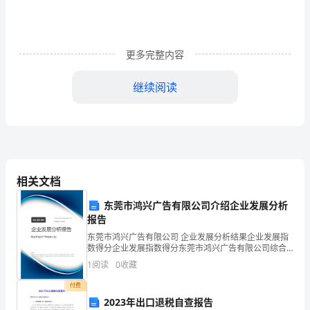
聊
城
四
更多完整内容
中
继续阅读
八
6．下列有关两个三角形全等的说法：
年
①三个角相应相等的两个三角形全等；
级
②三条边相应相等的两个三角形全等；
（上）
相关文档
期
④有两边和一种角相应相等的两个三角形全等．
东莞市鸿兴广告有限公司介绍企业发展分析
末
报告
对的的说法个数是（）
东莞市鸿兴广告有限公司 企业发展分析结果企业发展指
A．1个B．2个C．3个D．4个
数
数得分企业发展指数得分东莞市鸿兴广告有限公司综合
得分说明：企业发展指数根据企业规模、企业创新、企
1
阅读
0
收藏
学
业风险、企业活力四个维度对企业发展情况进行评价。
该企
付费
试
2023年出口退税自查报告