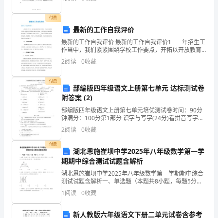
友好协商，特订立本合同，以便共同遵守。第一条
每
付费
题
最新的工作自我评价
给
最新的工作自我评价 最新的工作自我评价1 __年招生工
作当中，我们紧紧围绕学校工作要点，开拓以开放教育
出
为主体，其他形式学历教育为辅的办学思路。在学校领
2
阅读
0
收藏
导的正确决策和精心筹划下，在全体教职工的通力合作
A．1个B．2个C．3个D．4个
的
付费
部编版四年级语文上册第七单元 达标测试卷
四
附答案 (2)
个
部编版四年级语文上册第七单元培优测试卷时间：90分
钟满分：100分第1部分 识字与写字(24分)看拼音写字
选
词，将句子补充完整。(7分)读着李清照“生当作ren jie (
2
阅读
0
收藏
),死yi ( )为9” x
项
付费
湖北恩施崔坝中学2025年八年级数学第一学
中
期期中综合测试试题含解析
湖北恩施崔坝中学2025年八年级数学第一学期期中综合
只
测试试题含解析一、单选题（本题共8小题，每题5分，
共40分）1、如图，在△ABC中，D、E分别是AB、AC的
有
1
阅读
0
收藏
中点，BC=16，F是DE上一点，连接A
一
新人教版六年级语文下册二单元试卷含参考