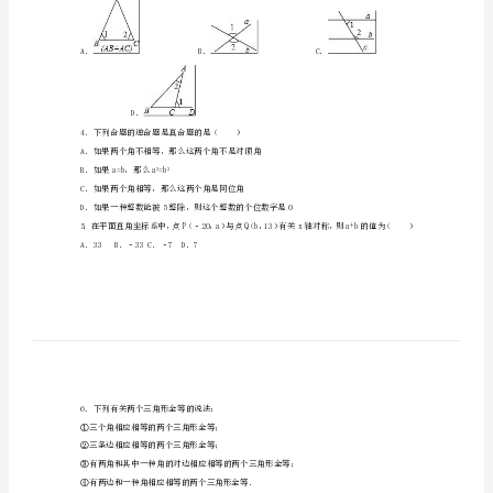
数
学
2．下列四个图形：
上
学
期
期
末
A．4B．3C．2D．1
3．下列各图中，∠1不小于∠2的是（）
试
卷