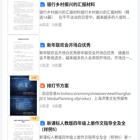
银行乡村振兴的汇报材料
忙
银行乡村振兴的汇报材料银行乡村振兴的汇报材料（精
选14篇） 在平平淡淡的日常中，越来越多的人或听或
之
写汇报，汇报可以是工作开始前的规划安排，也可以是
够有所依靠和动力。
4
阅读
0
收藏
工作完成后的分析总结，为了帮助大家更好的完成汇
中
报，
出
新年联欢会开场白优秀
席
新年联欢会开场白优秀新年联欢会开场白优秀 随着社
会不断地进步，越来越多的人会用到开场白，开场白一
今
般要切题来写，不要凭空而论。要因人而异，因时而
1
阅读
0
收藏
异。你知道规范的开场白要怎么写吗？以下是小编帮大
奋斗。
家整
天
付费
的
排灯节方案
- 活动目录ActivitiesceremonyshowoverviewShanghai
庆
JICE MediaPlanning ofproduct - 上海济策文化传媒有
3
阅读
0
收藏
祝
活
付费
新课标人教版四年级上册作文指导全及全
动。
（样例5）
新课标人教版四年级上册作文指导全及全（样例5）第一