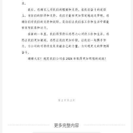
献自己的力量。
演
讲
尊
敬
的
各
位
领
导、
亲
爱
的
更多完整内容
同