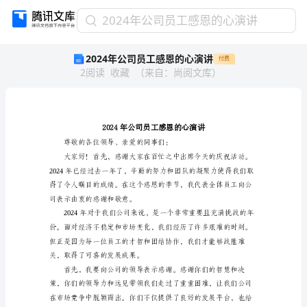
2024
2024年公司员工感恩的心演讲
年
2024年公司员工感恩的心演讲
付费
公
2
阅读
收藏
（
来自
：
尚阅文库
）
司
员
工
感
恩
的
心