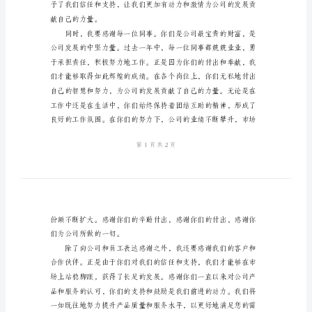
演
讲
司表示由衷的感谢和敬意。
2024
年
公
司
员
关，取得了可喜的发展成果。
工
感
恩
的
心