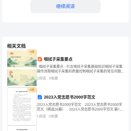
继续阅读
事
们：
大
家
们为公司所做的一切。
相关文档
好！
付费
首
咽拭子采集要点
- 咽拭子采集要点 - 引言咽拭子采集基础知识咽拭子采集
先，
操作流程咽拭子采集的质量控制咽拭子采集的常见问题
与解决方案咽拭子采集的应用与展望 -
感
2
阅读
0
收藏
谢
付费
2023入党志愿书2000字范文
大
2023入党志愿书2000字范文 2023入党志愿书2000字
求。
家
范文（精选26篇） 2023入党志愿书2000字范文 篇1
敬爱的党组织: 我志愿加入中国共产党，拥护党的纲
1
阅读
0
收藏
在
领，遵守党的章程
百