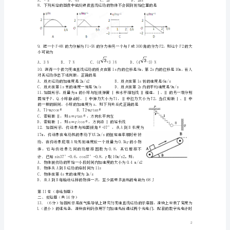
题
天
F1＋F22k
F1－F2k
水
一
中
A.
B.
级
F1－F22k
F1＋F2k
—
学
第
C.
D.
二
学
期
期