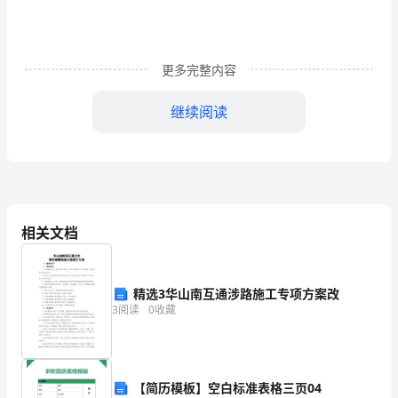
末
考
试
更多完整内容
物
继续阅读
理
式正确的是
试
题
第
的单位是s)，则它的速度为零的时刻是
相关文档
Ⅰ
卷
精选3华山南互通涉路施工专项方案改
3
阅读
0
收藏
（选
择
题）
【简历模板】空白标准表格三页04