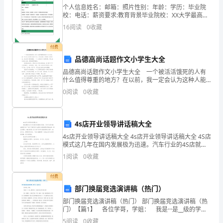
一、
个人信息姓名：邮箱：照片性别：年龄：学历：毕业院
校：电话：薪资要求:教育背景毕业院校：XX大学最高学
小可能为
选
位：本科专业一：环境工程 专业二：基础课程：大学英
16
阅读
0
收藏
语，高等数学，五大化学，大学物理,计算机文化基础主
择
付费
题
品德高尚话题作文小学生大全
对其运动作出下述判断，正确的是
品德高尚话题作文小学生大全 一个被活活饿死的人有
（本
什么值得尊重的地方？在以前，我一定会认为这种人能
力不足，死有余辜。但看完《品质》后，我又有了新的
题
0
阅读
0
收藏
感悟，一个人若是为了信仰而死，那么他无论怎么死，
都是值
共
A．T1=mgcosθB．T2=mgtanθ
4s店开业领导讲话稿大全
12
C．若剪断Ⅱ，则a＝gtanθ，方向水平向左
4s店开业领导讲话稿大全 4s店开业领导讲话稿大全 4S店
道
D．若剪断Ⅰ，则a＝g/cosθ，方向沿
模式这几年在国内发展极为迅速。汽车行业的4S店就是
汽车厂家为了满足客户在服务方面的需求而推出的一种
1
阅读
0
收藏
小
业务模式。4S店的核心含义是“汽车终身服务解
题，
付费
部门换届竞选演讲稿（热门）
每
部门换届竞选演讲稿（热门） 部门换届竞选演讲稿（热
门）【篇1】 各位学哥，学姐： 我是···是__级的学
小
生，竞选学生会学习部干事。 我一直相信，上帝给了
5
阅读
0
收藏