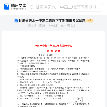
甘
甘肃省天水一中高二物理下学期期末考试试题
肃
甘肃省天水一中高二物理下学期期末考试试题
付费
省
3
阅读
收藏
（
来自
：
三一办公
）
天
水
一
中
高
二
第Ⅰ卷（选择题）
物