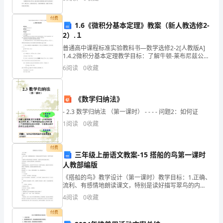
每一个人一杯水，于是，你从里面引入了生活。
B．物体从A到B运动的总时间为11s
题
C．物体在第4s末的速度为2m/s
付费
4
1.6《微积分基本定理》教案（新人教选修2-
2）.１
分，
第II卷（非选择题）
普通高中课程标准实验教科书—数学选修2-2[人教版A]
二、实验题（共14分）
1.4.2微积分基本定理教学目标：了解牛顿-莱布尼兹公式
共
教学重点：牛顿-莱布尼兹公式
6
阅读
0
收藏
48
分。
《数学归纳法》
第
- 2.3 数学归纳法 （第一课时） - - - - 问题2：如何证
1
阅读
0
收藏
1-
8
付费
三年级上册语文教案-15 搭船的鸟第一课时
题
人教部编版
为
《搭船的鸟》教学设计（第一课时）教学目标：1.正确、
流利、有感情地朗读课文，特别是读好描写翠鸟的内
容，体现翠鸟的特点。2.想想作者对哪些事物进行了细致
单
4
阅读
0
收藏
观察，说说你是从哪里观察出来的。3.随文练
选
付费