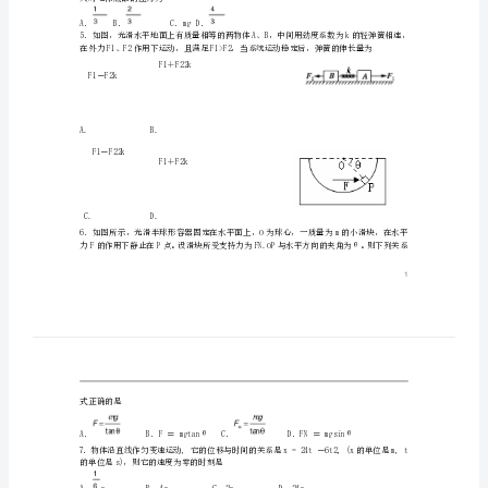
理
不全得2分，有选错或不答者得0分。）
1．下列说法正确的是
下
C．合力与分力是一种等效的研究思想
学
学方法。
期
C．F1＝10NF2＝10ND．F1＝20NF2＝30N
期
末
考
试
人对电梯底部的压力为
试
A．B．C．mgD．