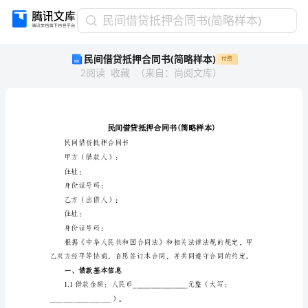
民
民间借贷抵押合同书(简略样本)
间
民间借贷抵押合同书(简略样本)
付费
借
2
阅读
收藏
（
来自
：
尚阅文库
）
贷
抵
押
合
同
书
民间借贷抵押合同书
(简
甲方（借款人）：