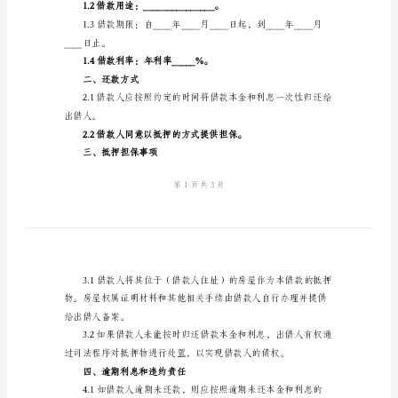
住址：
略
身份证号码：
样
乙方（出借人）：
本)
住址：
民
身份证号码：
间
借
贷
一、借款基本信息
抵
押
合
_________________）。
同