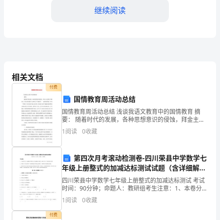
书
继续阅读
甲
方
（借
款
相关文档
给出借人备案。
人）：
付费
国情教育周活动总结
住
国情教育周活动总结 浅谈我语文教育中的国情教育 摘
要： 随着时代的发展，各种思想意识的侵蚀，拜金主义
址：
思想正不断抬头。青少年的爱国主义思想正在不断淡化
1
阅读
0
收藏
——面对如此情况，作为一个教育
身
四、逾期利息和违约责任
份
第四次月考滚动检测卷-四川荣县中学数学七
年级上册整式的加减达标测试试题（含详细解
证
析）
四川荣县中学数学七年级上册整式的加减达标测试 考试
____倍向出借人支付逾期利息。
时间：90分钟；命题人：教研组考生注意：1、本卷分第
号
I卷（选择题）和第Ⅱ卷（非选择题）两部分，满分100
1
阅读
0
收藏
分，考试时间90分钟2、答卷前，考生务必用0.
码：
付费