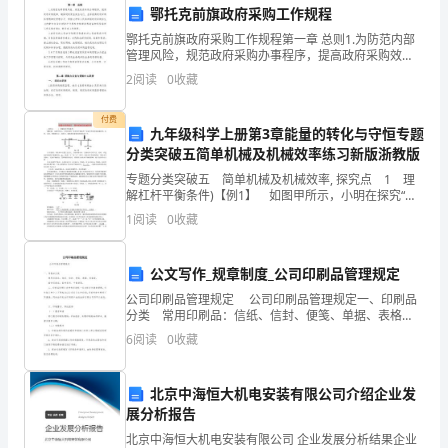
乙
鄂托克前旗政府采购工作规程
偿还所有借款本金和利息。
鄂托克前旗政府采购工作规程第一章 总则1.为防范内部
方
管理风险，规范政府采购办事程序，提高政府采购效
率，确保财政资金安全运行，全面提高政府采购科学精
五、合同生效和变更
（出
2
阅读
0
收藏
细化管理水平，根据《中华人民共和国政府采购法》、
《内
借
付费
九年级科学上册第3章能量的转化与守恒专题
人）：
分类突破五简单机械及机械效率练习新版浙教版
力。
专题分类突破五 简单机械及机械效率, 探究点 1 理
住
解杠杆平衡条件)【例1】 如图甲所示，小明在探究“杠
杆的平衡条件”实验中所用的实验器材有：杠杆、支架、
址：
1
阅读
0
收藏
弹簧测力计、刻度尺、细线和质量相同的钩码若
身
六、争议解决
公文写作_规章制度_公司印刷品管理规定
份
公司印刷品管理规定 公司印刷品管理规定一、印刷品
分类 常用印刷品：信纸、信封、便笺、单据、表格
证
等。 其它印刷品：宣传资料、手提袋等。 二、印刷
6
阅读
0
收藏
品印制公司所有印刷统一归口综合行政部管
号
院裁决。
码：
北京中海恒大机电安装有限公司介绍企业发
展分析报告
七、附则
根
北京中海恒大机电安装有限公司 企业发展分析结果企业