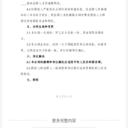
书
(简
____日止。
略
1.4借款利率：年利率___
样
二、还款方式
本)
民
出借人。
间
借
贷
三、抵押担保事项
抵
押
合
同
更多完整内容