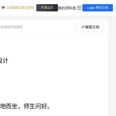
立享超值文库资源包
我的资料库
开通会员
Login 腾讯文档
编辑文档
文由贤阅文档提供
一、、学生在教室按照奥尔夫的要求围成一个圆圈席地而坐，师生问好。