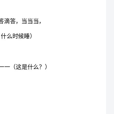
（滴答滴答，滴答滴答，当当当，滴答滴答，滴答滴答，当当当，
会走没有腿，会说没有嘴，它会告诉我们什么起，什么时候睡）
、好，你们真棒！我们来学习一首关于闹钟的歌一一（这是什么？）
（“滴答滴答，滴答滴答”对应动作：右手掌拍左手背，半拍拍一次，共八次。“当当”