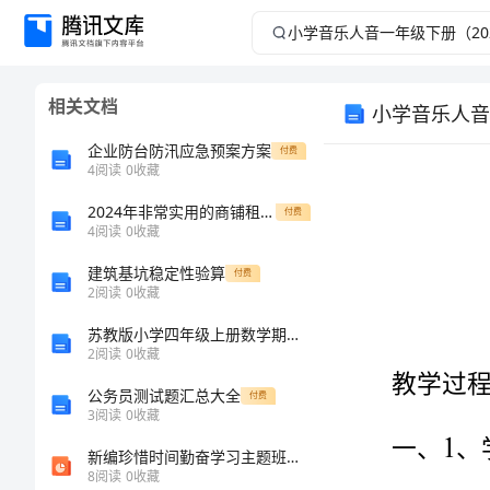
小
学
相关文档
小学音乐人音
音
企业防台防汛应急预案方案
付费
乐
4
阅读
0
收藏
2024年非常实用的商铺租赁合同
人
付费
4
阅读
0
收藏
音
建筑基坑稳定性验算
付费
2
阅读
0
收藏
一
苏教版小学四年级上册数学期末试卷及完整答案（精品）
2
阅读
0
收藏
教学过程：
年
公务员测试题汇总大全
付费
1
级
3
阅读
0
收藏
新编珍惜时间勤奋学习主题班会专业知识省公共课一等奖全国赛课获奖课件
下
8
阅读
0
收藏
2