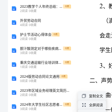
册
2023教学个人年终总结：教育教学新理念的实践与成效
付费
2
阅读
0
收藏
（2023
外贸劳动合同
4
阅读
0
收藏
年
护士节活动心得体会
付费
2
阅读
0
收藏
新
胆汁酸测定对于哪些疾病具有重要临床意义资料
付费
编）
3
阅读
0
收藏
3
重庆交通运输行业培训体系构建研究的中期报告
付费
时
1
阅读
0
收藏
间
2024版劳动合同论文通用
付费
0
阅读
0
收藏
的
2023年区域业务经理英文简历模板免费
2
阅读
0
收藏
复制全文
歌
2024年大学生社区志愿者心得体会
全屏阅读
付费
3
阅读
0
收藏