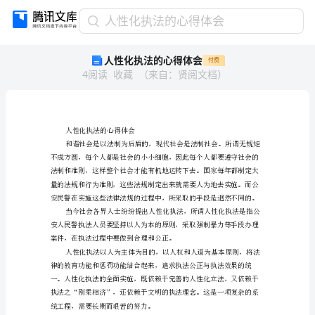
人
人性化执法的心得体会
性
人性化执法的心得体会
付费
化
4
阅读
收藏
（
来自
：
贤阅文档
）
执
法
的
心
得
人性化执法的心得体会
体
会