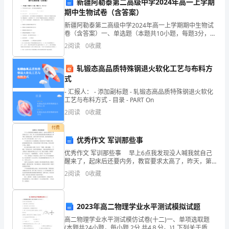
新疆阿勒泰第二高级中学2024年高一上学期
方
是这个道理。
期中生物试卷（含答案）
圆，
新疆阿勒泰第二高级中学2024年高一上学期期中生物试
卷（含答案）一、单选题（本题共10小题，每题3分，共
每
30分）1、下列各组化学元素中，最可能构成细胞膜的是
2
阅读
0
收藏
A．C、H、0、N B． C、H、0C．C、
个
轧锻态高品质特殊钢退火软化工艺与布料方
人
式
面影响很大……
- 汇报人： - 添加副标题 - 轧锻态高品质特殊钢退火软化
都
工艺与布料方式 - 目录 - PART On
是
2
阅读
0
收藏
付费
社
优秀作文 军训那些事
会
优秀作文 军训那些事 早上6点我发现没人喊我就自己
醒来了，起床后还要内务，教官要求太高了，昨天，第
的
一次内务就要求我们把床单得像白纸一样平整，结果我
2
阅读
0
收藏
没合格，全班只有四个同学合格。教官要求我们重新，
小
呼
名”。
小
2023年高二物理学业水平测试模拟试题
细
高二物理学业水平测试模仿试卷(十二)一、单项选取题
(本题共24小题，每小题 2分,共4８分。)1.下列关于质点