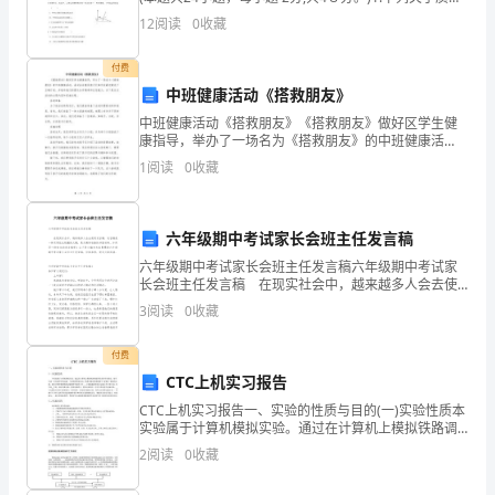
说法对的是( ）A.质量大物体一定不能当作质点 B．
胞，
12
阅读
0
收藏
体积小物体一定可以
因
付费
中班健康活动《搭救朋友》
此
中班健康活动《搭救朋友》《搭救朋友》做好区学生健
每
康指导，举办了一场名为《搭救朋友》的中班健康活
动。活动旨在教导孩子们如何在紧急情况下正确行动，
1
阅读
0
收藏
个
并培养他们的团队合作精神和应急能力。以下是这次活
动的主要内
人
六年级期中考试家长会班主任发言稿
都
六年级期中考试家长会班主任发言稿六年级期中考试家
长会班主任发言稿 在现实社会中，越来越多人会去使
要
用发言稿，发言稿是一种实用性比较强的文稿，是为演
3
阅读
0
收藏
讲准备的书面材料。如何写一份恰当的发言稿呢？以下
遵
是
付费
守
CTC上机实习报告
社
CTC上机实习报告一、实验的性质与目的(一)实验性质本
实验属于计算机模拟实验。通过在计算机上模拟铁路调
会
度所的实际作业情况，使学生进一步巩固所学的运输__与
2
阅读
0
收藏
管理的理论知识，熟悉分散自律调度集中（CTC）
的