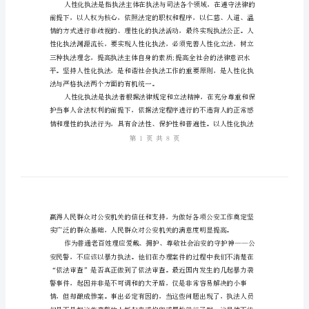
人
性
化
执
法
的
心
得
体
会
和
统工程，需要长期而艰苦的努力。
谐