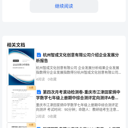
会
继续阅读
是
法
制
社
相关文档
会。
杭州智成文化创意有限公司介绍企业发展分
析报告
所
杭州智成文化创意有限公司 企业发展分析结果企业发展
谓
指数得分企业发展指数得分杭州智成文化创意有限公司
综合得分说明：企业发展指数根据企业规模、企业创
4
阅读
0
收藏
无
新、企业风险、企业活力四个维度对企业发展情况进行
评价。
付费
规
第四次月考滚动检测卷-重庆市江津田家炳中
学数学七年级上册期中综合测评定向测评A卷
矩
（详解版）
重庆市江津田家炳中学数学七年级上册期中综合测评定
向测评 考试时间：90分钟；命题人：教研组考生注意：
不
1、本卷分第I卷（选择题）和第Ⅱ卷（非选择题）两部
2
阅读
0
收藏
分，满分100分，考试时间90分钟2、答卷前，考生
成
付费