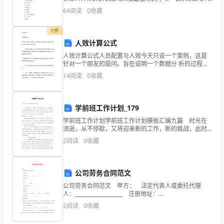
始吧 Finduttheeather,asandanser Seasn
试
64
阅读
0
收藏
题
付费
人效计算公式
含
人效计算公式人员配置与人效今天只说一个案例，这是
解
针对一个朋友的提问。旨在说明一个数据分 析的过程，
换个方式以适合不同人观看。合理的人员配置，是一个
14
阅读
0
收藏
实用性很广的话题。本文介绍超市 门店根据人效配置人
析
员数
一、
学前班工作计划_179
单
学前班工作计划学前班工作计划模板汇编九篇 时光在
流逝，从不停歇，又将迎来新的工作，新的挑战，此时
选
此刻需要为接下来的工作做一个详细的计划了。相信大
2
阅读
0
收藏
家又在为写计划犯愁了？下面是小编为大家收集的学前
题
班
（本
公司劳务合同范文
题
公司劳务合同范文 甲方： 法定代表人或委托代理
人：___________________ 注册地址：
_________________________________ 通讯地址：_______
共
2
阅读
0
收藏
10