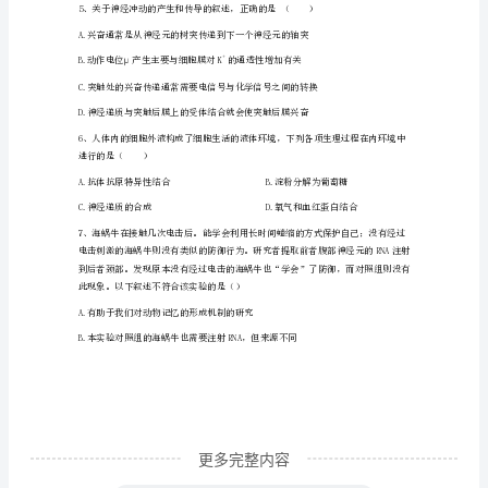
末
检
测
模
拟
试
题
含
解
更多完整内容