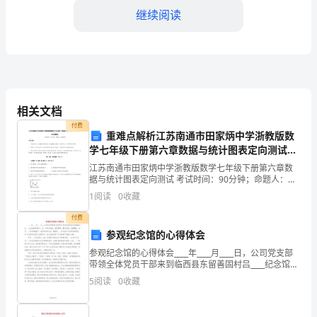
析
继续阅读
2024
年
山
西
相关文档
付费
省
A.生物进化过程的实
重难点解析江苏南通市田家炳中学浙教版数
学七年级下册第六章数据与统计图表定向测试试
忻
卷（附答案详解）
B.种群是生物进化的基本单位
江苏南通市田家炳中学浙教版数学七年级下册第六章数
州
据与统计图表定向测试 考试时间：90分钟；命题人：校
教研室考生注意：1、本卷分第I卷（选择题）和第Ⅱ卷
C.环境改变使生物产生定向的变异
1
阅读
0
收藏
（非选择题）两部分，满分100分，考试时间90分钟
市
付费
D.生物多样性的形成是生物进化的结果
忻
参观纪念馆的心得体会
府
参观纪念馆的心得体会____年____月____日，公司党支部
带领全体党员干部来到临西县东留善固村吕____纪念馆参
观学习，这一天纪念馆前，艳阳高照，繁花似锦，党旗
区
5
阅读
0
收藏
飘扬。在吕____同志的雕像下，我深
忻
+