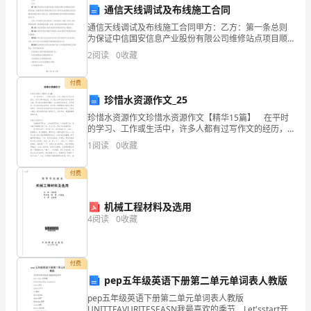
通信天线调试及布线施工合同
州
通信天线调试及布线施工合同甲方：乙方：第一条总则
一
为保证中信国安信息产业股份有限公司维修站点项目顺
利实施，安徽四创电子股份有限公司(以下称甲方)全权委
2
阅读
0
收藏
中
托北京蓝卫通科技有限公司(以下称乙方)，承担承担湖南
高
付费
珍惜水资源作文_25
二
珍惜水资源作文珍惜水资源作文【精华15篇】 在平时
进行的是（）
的学习、工作或生活中，许多人都有过写作文的经历，
生
对作文都不陌生吧，作文是从内部言语向外部言语的过
1
阅读
0
收藏
渡，即从经过压缩的简要的、自己能明白的语言，向开
物
展
付费
期
末
机械工程材料及选用
4
阅读
0
收藏
检
测
付费
此现象。以下叙述不符合该实验的是（）
模
pep五年级英语下册第二单元单词表人教版
pep五年级英语下册第二单元单词表人教版
拟
A.有助于我们对动物记忆的形成机制的研究
UNITTFAVURITESEASN我最喜欢的季节 Let'sstart开