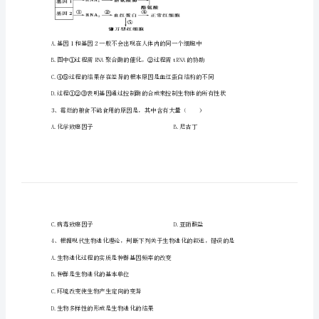
区
忻
杂交实验的叙述，错误的是（）
州
一
中
高
二
生
物
期