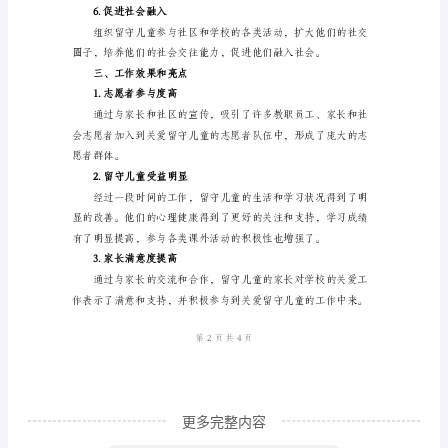
能。
“情
3.沟通家长和社会资源
暖
童
心”
关
爱
持。
农
4.提供心理和情感支持
村
留
守
儿
童
更多完整内容
工