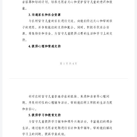
留
守
儿
二、工作内容
童
1.了解留守儿童情况
工
作
工作提供依据。
总
2.设立关爱留守儿
结
小
学