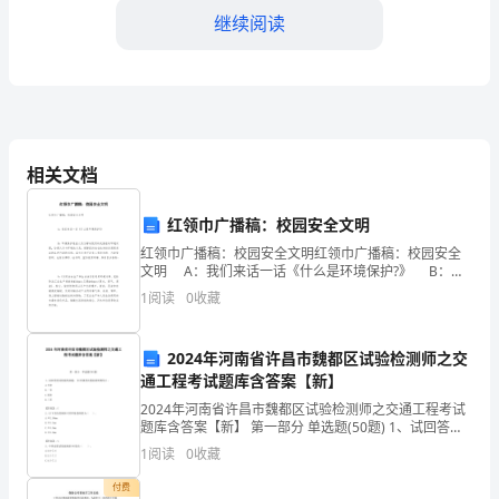
继续阅读
作
总
结
一、
相关文档
工
和自信心。
作
红领巾广播稿：校园安全文明
5.提供学习和教育支持
红领巾广播稿：校园安全文明红领巾广播稿：校园安全
目
文明 A：我们来话一话《什么是环境保护?》 B：环
境保护是指人类为解决现实的或潜在的环境问题，协调
标
1
阅读
0
收藏
人类与环境的关系，保障经济社会的持
和
2024年河南省许昌市魏都区试验检测师之交
学习上的问题，提高学业成绩。
背
通工程考试题库含答案【新】
2024年河南省许昌市魏都区试验检测师之交通工程考试
6.促进社会融入
景
题库含答案【新】 第一部分 单选题(50题) 1、试回答型
式检验的问题。(3)常规型式检验的周期为()。A.半年B.一
农
1
阅读
0
收藏
年C.两年D.三年【答案
村
付费