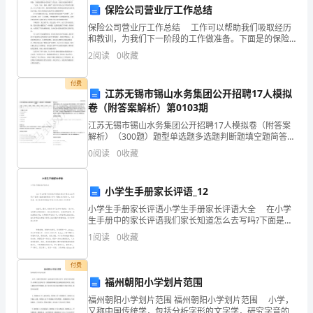
保险公司营业厅工作总结
留
三、工作效果和亮点
保险公司营业厅工作总结 工作可以帮助我们吸取经历
和教训，为我们下一阶段的工作做准备。下面是的保险
守
公司营业厅工作总结，欢迎大家阅读和参考！ “认真、
1.志愿者参与度高
2
阅读
0
收藏
务实、创新、激情”这是今年给自己定下的岗位关键
儿
付费
童
江苏无锡市锡山水务集团公开招聘17人模拟
卷（附答案解析）第0103期
是
江苏无锡市锡山水务集团公开招聘17人模拟卷（附答案
愿者群体。
解析）（300题）题型单选题多选题判断题填空题简答题
指
公文写作总分得分一.多选题(共120题)1.社会救助的原则
0
阅读
0
收藏
是_____A: 反贫困原则B: 生
2.留守儿童受益明显
因
父
小学生手册家长评语_12
小学生手册家长评语小学生手册家长评语大全 在小学
母
生手册中的家长评语我们家长知道怎么去写吗?下面是小
编搜集整理的小学生手册家长评语大全，欢迎阅读，供
1
阅读
0
收藏
外
大家参考和借鉴!更多资讯尽在家长评语栏目!
出
付费
3.家长满意度提高
福州朝阳小学划片范围
务
福州朝阳小学划片范围 福州朝阳小学划片范围 小学，
又称中国传统学，包括分析字形的文字学，研究字音的