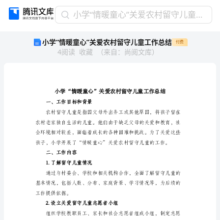
小
小学“情暖童心”关爱农村留守儿童工作总结
学
小学“情暖童心”关爱农村留守儿童工作总结
付费
“情
4
阅读
收藏
（
来自
：
尚阅文库
）
暖
童
心”
关
爱
农
一、工作目标和背景
村