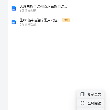
五
大理白族自治州南涧彝族自治县2023年机械员基础知识考试题库含答案（完整版）
1
阅读
0
收藏
四
生物电共振治疗常用穴位详解
付费
青
5
阅读
0
收藏
年
节
的
思
想
汇
报
五
复制全文
四
全屏阅读