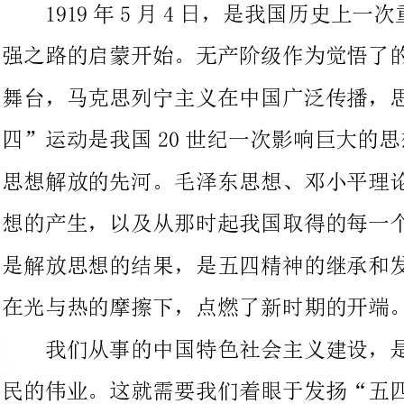
四”运动是我国20世纪一次影响巨大的思想
思想解放的先河。毛泽东思想、邓小平理论和“三个代表”重要思
想的产生，以及从那时起我国取得的每一个进步和成就，可以说都
是解放思想的结果，是五四精神的继承和发扬。五四是一团星火，
在光与热的摩擦下，点燃了新时期的开端。
我们从事的中国特色社会主义建设，是一项前无古人的利国利
民的伟业。这就需要我们着眼于发扬“五四”精神，解放思想，大
胆探索，勇于创新，做“五四”精神的传承人，做解放思想的带头
人;着眼于马克思主义理论的运用，坚持理论
出发，以实现全面建设小康社会为目标、以经济开展为中心，做中
国特色社会主义的优秀建设者;着眼于新的实
破原有的论述、原有的模式、原有的观念，不断破除阻碍开展的陈