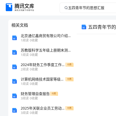
五
四
相关文档
五四青年节的
青
北京通亿鑫商贸有限公司介绍企业发展分析报告
年
1
阅读
0
收藏
苏教版科学五年级上册期末测试卷含答案【综合卷】
节
1
阅读
0
收藏
的
2024年财务工作季度工作总结
付费
2
阅读
0
收藏
思
计算机网络技术国家等级考试三级笔试试题(I)
付费
1
阅读
0
收藏
想
财务管理自查报告
付费
汇
3
阅读
0
收藏
2025年关联企业员工劳动合同规范样本
付费
报
3
阅读
0
收藏