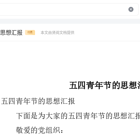
思想汇报
本文由贤阅文档提供
付费
五四青年节的思想汇报
五四青年节的思想汇报
下面是为大家的五四青年节的思想汇报，欢送大家阅读。
敬爱的党组织：
1919年5月4日，是我国历史上一次重大变迁，是我国走
强之路的启蒙开始。无产阶级作为觉悟了的独立政治力量登上政治
舞台，马克思列宁主义在中国广泛传播，思想得到空前解放。“五