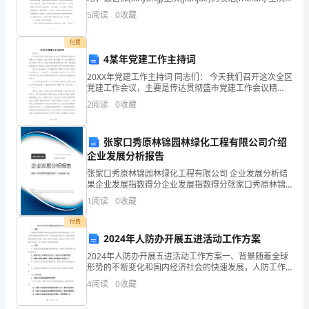
(jiānjué)的理想信念是共产党员强大的精神支
5
阅读
0
收藏
节。
家长参与活动的积极性和主动性。
为
付费
4某年党建工作主持词
了
20XX年党建工作主持词 同志们： 今天我们召开这次全区
党建工作会议，主要是传达贯彻盛市党建工作会议精
更
神，总结分析去年我区党建工作，安排部署新形势下党
2
阅读
0
收藏
建工作任务，全面推进党的建设新的伟
好
地
张家口秀原林锦园林绿化工程有限公司介绍
企业发展分析报告
总
张家口秀原林锦园林绿化工程有限公司 企业发展分析结
果企业发展指数得分企业发展指数得分张家口秀原林锦
结
园林绿化工程有限公司综合得分说明：企业发展指数根
1
阅读
0
收藏
据企业规模、企业创新、企业风险、企业活力四个维度
这
对企
付费
一
2024年人防办开展五进活动工作方案
2024年人防办开展五进活动工作方案一、背景随着全球
活
形势的不断变化和国内经济社会的快速发展，人防工作
面临着新的形势和任务。为切实加强人防工作，加强人
动
4
阅读
0
收藏
防基础设施建设和管理，提高人防能力和效益，2024年