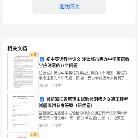
子
继续阅读
活
动
是
家
相关文档
三、活动效果的评估（500字）
付费
庭
初中英语教学论文 浅谈城市民办中学英语教
学应注意的八个问题
与
浅谈城市民办中学英语教学应注意的八个问题 英语教
环节。以下是评估活动效果的标准：
学应注意的八个问题 摘 要：民办学校近年来得到了迅
幼
猛发展，成为教育领域的一支新兴力量。城市民办中学
4
阅读
0
收藏
由于生源复杂，教学难度相对于公办学校来说要大
儿
与度是否有所提高。
最新浙江省鹰潭市试验检测师之交通工程考
园
试题库附参考答案（研优卷）
之
最新浙江省鹰潭市试验检测师之交通工程考试题库附参
考答案（研优卷） 第一部分 单选题(50题) 1、全双工信
间
道适应领域是（ ）。A.电视B.广播C.对讲机D.移动电话
0
阅读
0
收藏
【答案】：D2、JT/T4
加
付费