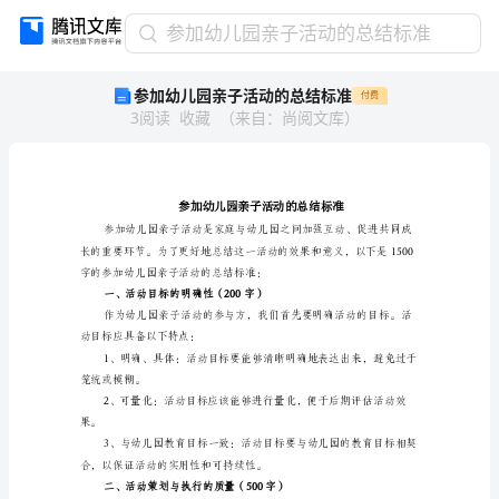
参
参加幼儿园亲子活动的总结标准
加
参加幼儿园亲子活动的总结标准
付费
幼
3
阅读
收藏
（
来自
：
尚阅文库
）
儿
园
亲
子
活
动
的