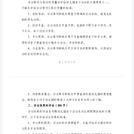
字的参加幼儿园亲子活动的
总
一、活动目标的明确性（20
结
标
动目标应具备以下特点：
准
笼统或模糊。
参
加
果。
幼
儿
合，以保证活动的实用性和
园
亲
子