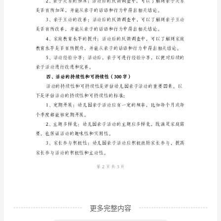
活
动
标的漫无边际。
的
总
结
子互动、亲子经验分享等。
标
准
参
加
动的有效性和安全性。
幼
儿
园
更多完整内容
亲