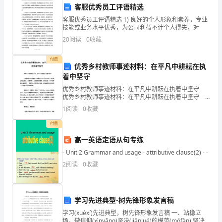
客服优秀员工评语精选
强
客服优秀员工评语精选 1) 良好的个人形象和素养，专业
互
技能或业务水平优秀，为公司利益不计个人得失，对
20
阅读
0
收藏
动、
付费
促
优秀乡村教师事迹材料：在平凡中耕耘在执
着中坚守
亲子活动进行改进和完善。
进
优秀乡村教师事迹材料：在平凡中耕耘在执着中坚守
共
优秀乡村教师事迹材料：在平凡中耕耘在执着中坚守 z
县安平初级中学地处z县城西北角一个江心洲上，因与县
1
阅读
0
收藏
城隔江渡水，交通不便，处地偏僻而着称。建
同
付费
成
高一英语定语从句专练
长
- Unit 2 Grammar and usage - attributive clause(2) - -
2
阅读
0
收藏
的
个季度都能够定期开展。
重
学习先进典型-树先锋形象发言稿
要
要，也保证活动的趣味性和实用性。
学习(xuéxí)先进典型，树先锋形象发言稿 一、站稳立
环
场，做信仰(xìnyǎng)坚决(jiānjué)的模范(mófàn) 坚决