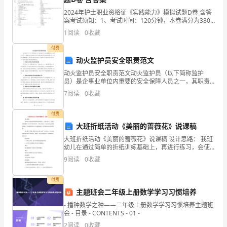
所
2024年护士职业资格证《实践能力》模拟试题D卷 含答
“”
案考试须知：1、考试时间：120分钟，本卷满分为380
处
分。 2、请首先按要求在试卷的指定位置填写您的姓名、
1
阅读
0
收藏
准考证号等信息。 3、请仔细阅读各种题目
的
付费
这
动火监护员安全职责范文
70%~~120%
动火监护员安全职责范文动火监护员（以下简称监护
岸
员）是企事业单位内重要的安全保障人员之一，其职责
涉及到动火作业过程中的安全监控和防控工作。监护员
和
7
阅读
0
收藏
需要具备一定的安全意识和技能，以确保工作场所的安
负重越野跑，沙地跑等。长跑力量训练应注意
全环境。以
我
付费
大班折纸活动《美丽的蔷薇花》说课稿
们
大班折纸活动《美丽的蔷薇花》说课稿 设计思路： 我班
要
幼儿在通过简单的折纸训练基础上，再进行练习，会使
其折纸的精细方面和手眼协调方面，有很大发展。不仅
9
阅读
0
收藏
练习之间应安排一些快速的速率练习。
到
提高幼儿的手眼协调能力。同时能提
的
付费
主题班会二年级上册数学学习习惯培养
对
- 播种数学之种——二年级上册数学学习习惯培养主题班
会 - 目录 - CONTENTS - 01 -
为主的放松练习。
岸
2
阅读
0
收藏