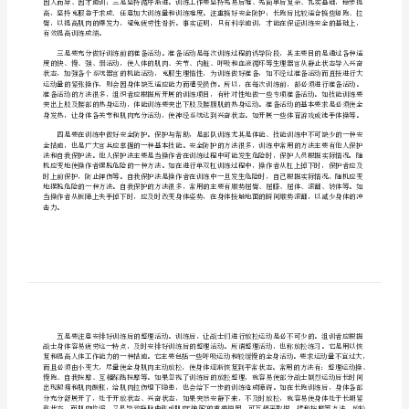
[修
改
版]
!
第
一
篇：
科
“”
学
组
织
体
有效提高训练成绩。