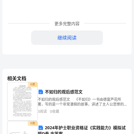
计
划
工
更多完整内容
作
继续阅读
是
一
座
桥
相关文档
梁，
付费
“”
不如归的观后感范文
他
身体各部位。
不如归的观后感范文 《不如归》一书由德富芦花所
著，写的是一个非常凄婉的故事，讲述了主人公悲惨的
把
一生，即使遇到了一个好夫婿，但是因为恶婆婆和自己
3
阅读
0
收藏
身患疾病，最终悲恸死去，不知道大家有没有读过这本
我
书？下
付费
们
2024年护士职业资格证《实践能力》模拟试
题D卷 含答案