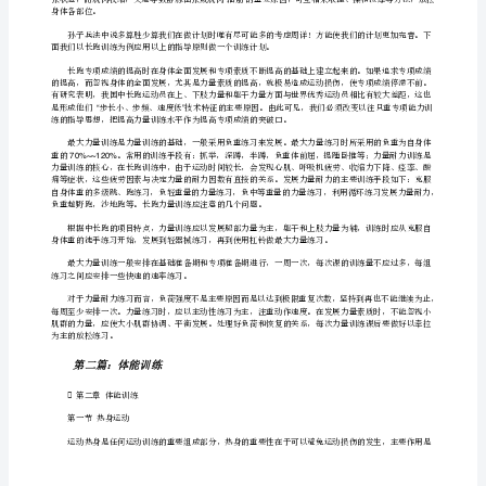
能
训
练
用
品
科
学
组
织
体
能
击力。
训
练