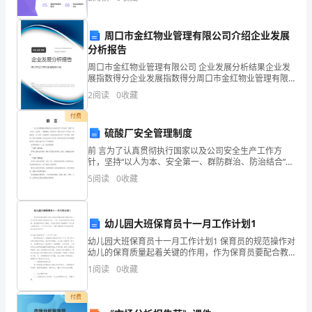
连
第二篇：体能训练
接
周口市金红物业管理有限公司介绍企业发展
分析报告
第二章体能训练

起
周口市金红物业管理有限公司 企业发展分析结果企业发
展指数得分企业发展指数得分周口市金红物业管理有限
第一节热身运动
来，
公司综合得分说明：企业发展指数根据企业规模、企业
2
阅读
0
收藏
创新、企业风险、企业活力四个维度对企业发展情况进
以
行评
付费
克
硫酸厂安全管理制度
前 言为了认真贯彻执行国家以及公司安全生产工作方
服
针，坚持“以人为本、安全第一、群防群治、防治结合”的
安全生产工作方针，明确职责，分工协作，加强管理，
5
阅读
0
收藏
这
创造良好的安全生产工作条件，保护职工的安全和健
康，
一
幼儿园大班保育员十一月工作计划1
天
幼儿园大班保育员十一月工作计划1 保育员的规范操作对
幼儿的保育质量起着关键的作用，作为保育员要配合教
堑！
师进行晨、午检，协助保健员带儿童看病，督促教师给
1
阅读
0
收藏
幼儿服药。你是否在找正准备撰写“幼儿园大班保育
有
付费
了