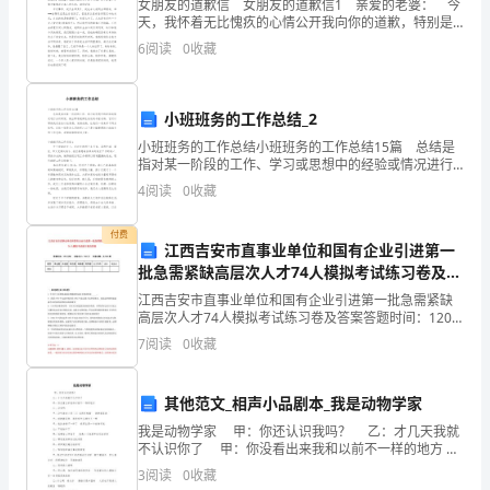
女朋友的道歉信 女朋友的道歉信1 亲爱的老婆： 今
律
天，我怀着无比愧疚的心情公开我向你的道歉，特别是
在你身体不好的时候让你伤心了，教训是深刻的，代价
法
6
阅读
0
收藏
第
条种养
体
求
方的技术指
培
是惨重的，说真的，今天看到你这样的`表情，这
五
具
要
及乙
导与
规
小班班务的工作总结_2
第六条包装标准
费
担
的
及
用承
小班班务的工作总结小班班务的工作总结15篇 总结是
规
指对某一阶段的工作、学习或思想中的经验或情况进行
分析研究，做出带有规律性结论的书面材料，它可以帮
第
条超欠幅度损
计算方法
七
耗及
4
阅读
0
收藏
助我们总结以往思想，发扬成绩，让我们一起来学习写
定，
总
付费
甲
江西吉安市直事业单位和国有企业引进第一
第
条交
提
货方式
地
输方式
费
担
八
（
）
：；
点：；运
及
用承
批急需紧缺高层次人才74人模拟考试练习卷及答
乙
案9
江西吉安市直事业单位和国有企业引进第一批急需紧缺
双
高层次人才74人模拟考试练习卷及答案答题时间：120
分钟 试卷总分：100分 试卷试题：共200题题型单选题
7
阅读
0
收藏
多选题填空题判断题简答题公文写作合计
方
在
其他范文_相声小品剧本_我是动物学家
平
我是动物学家 甲：你还认识我吗？ 乙：才几天我就
不认识你了 甲：你没看出来我和以前不一样的地方
乙：没有啊 甲：没听说过士别三日 当刮目相看 说的就
等、
3
阅读
0
收藏
是我 于：说的