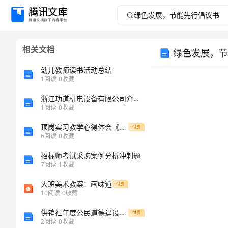
绿
色
相关文档
绿色发展，节
发
幼儿教师读书活动总结
展，
1
阅读
0
收藏
浙江功道机电设备有限公司介绍企业发展分析报告
节
1
阅读
0
收藏
能
顶岗实习教学心得体会《我看教师队伍之思想建设》
付费
6
阅读
0
收藏
先
招标师考试采购案例分析冲刺题
7
阅读
1
收藏
行
大班美术教案：画味道
付费
倡
10
阅读
0
收藏
供销社年度公民道德建设的工作总结
付费
议
2
阅读
0
收藏