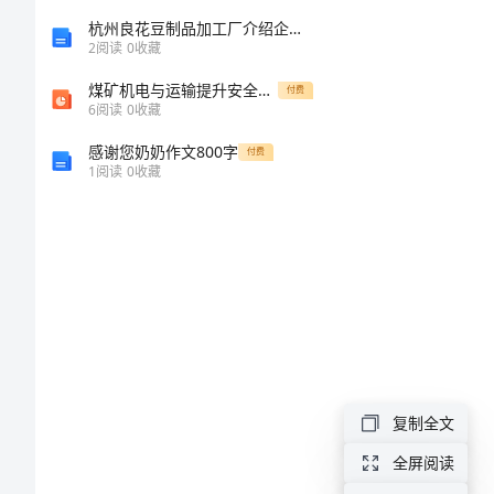
书
杭州良花豆制品加工厂介绍企业发展分析报告
2
阅读
0
收藏
绿
煤矿机电与运输提升安全管理
付费
6
阅读
0
收藏
色
感谢您奶奶作文800字
发
付费
1
阅读
0
收藏
展，
节
能
先
行
倡
复制全文
议
书
全屏阅读