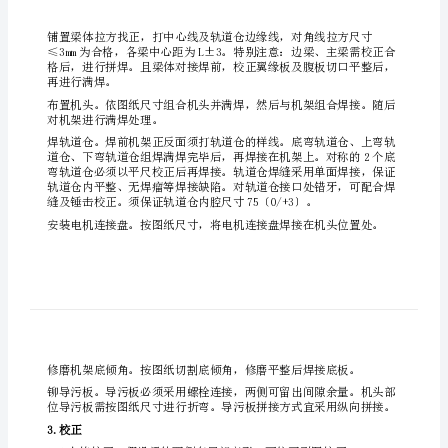
式
清
保证高度60〔0/-1〕。
污
机
制
造
尺寸L±1。
工
机架
艺
一：
清
可全部采用二保焊。
污
机