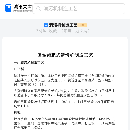
清
清污机制造工艺
污
清污机制造工艺
付费
机
2
阅读
收藏
（
来自
：
万文网
）
制
造
工
艺
回
转
一：清污机制造工艺
齿
1.下料
耙