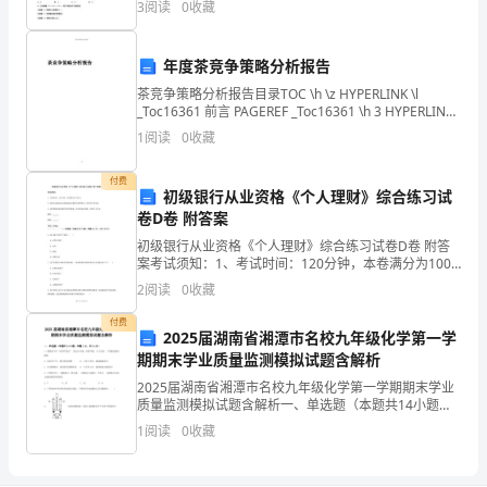
3
阅读
0
收藏
2．答题时请按要求用笔。3．请按照题号顺序在答题
度
可
年度茶竞争策略分析报告
4.清理、初防腐
以
茶竞争策略分析报告目录TOC \h \z HYPERLINK \l
_Toc16361 前言 PAGEREF _Toc16361 \h 3 HYPERLINK
\l _Toc23170 一、发展规
保
1
阅读
0
收藏
证，
付费
初级银行从业资格《个人理财》综合练习试
优
卷D卷 附答案
先
初级银行从业资格《个人理财》综合练习试卷D卷 附答
案考试须知：1、考试时间：120分钟，本卷满分为100
分。 2、请首先按要求在试卷的指定位置填写您的姓名、
选
2
阅读
0
收藏
准考证号等信息。 3、请仔细阅读各种题目的回
用〕。
付费
2025届湖南省湘潭市名校九年级化学第一学
期期末学业质量监测模拟试题含解析
轨
2025届湖南省湘潭市名校九年级化学第一学期期末学业
道
质量监测模拟试题含解析一、单选题（本题共14小题，
每题1分，共14分）1、我国是今年“世界环境日” 活动主
1
阅读
0
收藏
仓
办国，保护环境，人人有责。下列做法错误的是
垫