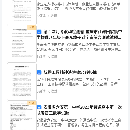
而
企业法人授权委托书简单版 企业法人授权委托书简单
版（精选20篇） 委托人不得以任何理由反悔被委托人
成
的委托书上的合法权益。在我们遇到，委托书在处理事
3
阅读
0
收藏
务上起到的作用越来越大，那要怎么写好委托书呢？以
〔角
付费
第四次月考滚动检测卷-重庆市江津田家炳中
钢
学物理八年级下册从粒子到宇宙综合测试试题
（含答案解析）
拼
重庆市江津田家炳中学物理八年级下册从粒子到宇宙综
合测试 考试时间：90分钟；命题人：教研组考生注意：
装
1、本卷分第I卷（选择题）和第Ⅱ卷（非选择题）两部
1
阅读
0
收藏
分，满分100分，考试时间90分钟2、答卷前，考生
的
弘扬工匠精神演讲稿5分钟5篇
轨
弘扬工匠精神演讲稿5分钟5篇 老师们、同学们： 早
道
上好! 工匠精神是精雕细琢、钻研专注的品质，是摒弃
浮躁、不忘初心的情怀，是精益求精、追求极致的信
5
阅读
0
收藏
仰。一个人拥有工匠精神会在某一领域取得很高的
仓
付费
因
安徽省六安第一中学2023年普通高中第一次
联考高三数学试题
其
安徽省六安第一中学2023年普通高中第一次联考高三数
长
学试题注意事项:1．答题前，考生先将自己的姓名、准考
证号码填写清楚，将条形码准确粘贴在条形码区域内。