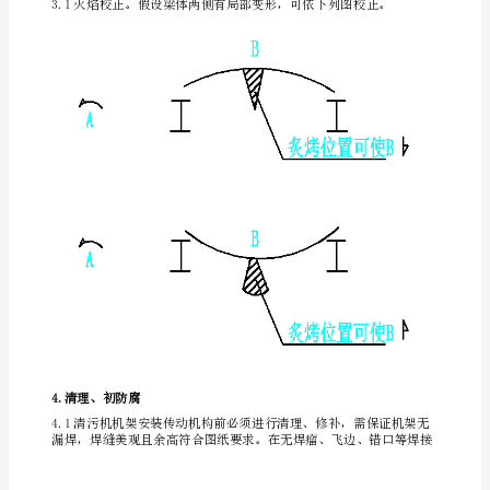
制
造
工
再进行满焊。
艺
1.
对机架进行满焊处理。
下
料
轨
道
仓
外
协
折