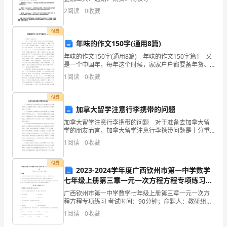
延
2
阅读
0
收藏
长
付费
使
年味的作文150字(通用8篇)
用
年味的作文150字(通用8篇) 年味的作文150字篇1 又
是一个中国年，每年这个时候，家家户户都要备年货、
寿
贴对联、吃年夜饭、拜年等，到处都是年味儿。我家也
1
阅读
0
收藏
不例外，在过年之前就把年货备好了，为了图
命，
付费
必
加拿大留学注意行李携带的问题
加拿大留学注意行李携带的问题 对于准备去加拿大留
须
学的朋友而言，加拿大留学注意行李携带问题是十分重
要和关键的，今天就让我们来听听留学网小编对其的详
进
1
阅读
0
收藏
细介绍吧。 加拿大留学注意行李携带问题：出国留学
生
行
付费
2023-2024学年度广西钦州市第一中学数学
定
七年级上册第三章一元一次方程方程专项练习试
卷
广西钦州市第一中学数学七年级上册第三章一元一次方
期
程方程专项练习 考试时间：90分钟；命题人：教研组考
生注意：1、本卷分第I卷（选择题）和第Ⅱ卷（非选择
维
1
阅读
0
收藏
题）两部分，满分100分，考试时间90分钟2、答卷