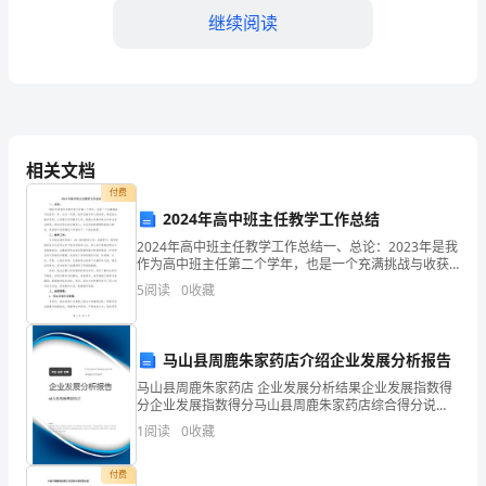
继续阅读
冲
孔
机
是
相关文档
一
性。
付费
种
2024年高中班主任教学工作总结
2024年高中班主任教学工作总结一、总论：2023年是我
高
作为高中班主任第二个学年，也是一个充满挑战与收获
的一年。在这一年里，我牢记教书育人的使命，紧密结
效
5
阅读
0
收藏
合教学实际，认真履行各项教学工作，提高自身教学能
率、
马山县周鹿朱家药店介绍企业发展分析报告
高
稳定性。
马山县周鹿朱家药店 企业发展分析结果企业发展指数得
精
分企业发展指数得分马山县周鹿朱家药店综合得分说
三、故障排除
明：企业发展指数根据企业规模、企业创新、企业风
1
阅读
0
收藏
险、企业活力四个维度对企业发展情况进行评价。该企
度
业的综合
付费