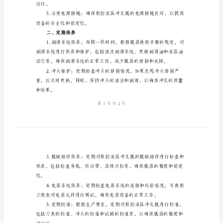
控液压冲孔机的维护与保养范本。
与
一、日常维护
保
养
润滑油。
范
本
数
控
液
压
冲
运行。
孔