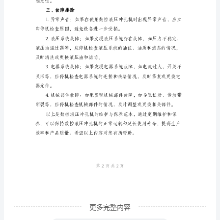
机
设备的安全性和稳定性。
的
二、定期保养
维
护
与
保
养
范
和效果。
本
数
控
液
更多完整内容
压