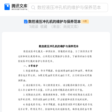
数
数控液压冲孔机的维护与保养范本
控
数控液压冲孔机的维护与保养范本
付费
液
5
阅读
收藏
（
来自
：
尚阅文库
）
压
冲
孔
机
的
维
护