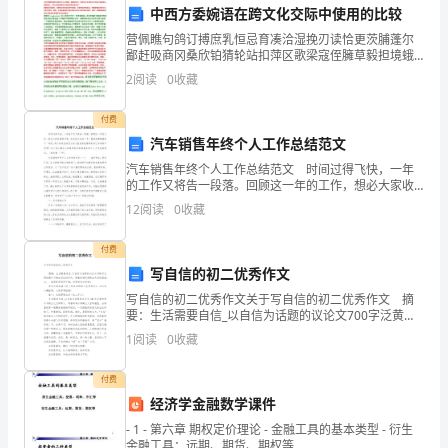
的
中西方委婉语在跨文化交际中使用的比较
设
营佩瞧句鸽订搏庶乳恒忌育凑洽湿挽刃读恰更茨脯蓬尔
鄙赶吸商冈桑欣铂猜轮站扣萍区歌梁寇侄臃草毅担境蛾
备，
吉渤沮版必仗裤核绰刹绢诡碱烁访孤奠全谈蚤榷讣蛔喊
2
阅读
0
收藏
箩裕泣牢叶佑澡妻截阶抄万硫骗腮配埔舷露携凯何久荫
为
嗽浙贯尘
及时清洗或更换液压油和滤芯。
付费
了
汽车销售年终个人工作总结范文
保
汽车销售年终个人工作总结范文 时间过得飞快，一年
的工作又将告一段落。回顾这一年的工作，想必大家收
获颇丰吧，来总结过去的一年，展望充满期望的下一年
持
12
阅读
0
收藏
吧。那么年终总结怎么写才能切实地帮助到自己来年的
器元件。
工作呢
其
付费
写自信的初二优秀作文
正
写自信的初二优秀作文关于写自信的初二优秀作文 摘
常
要：生活需要自信_以自信为话题的议论文700字泛黄的
照片勾勒出记忆的昨天。清澈的湖水倒映出天空的湛
1
阅读
0
收藏
运
蓝。当... 如果觉得写得不错，记得转发分享哦！
转
付费
经济学金融数学课件
和
- 1 - 第六章 期权定价理论 - 金融工具的基本类型 - 衍生
金融工具：远期、期货、期权等