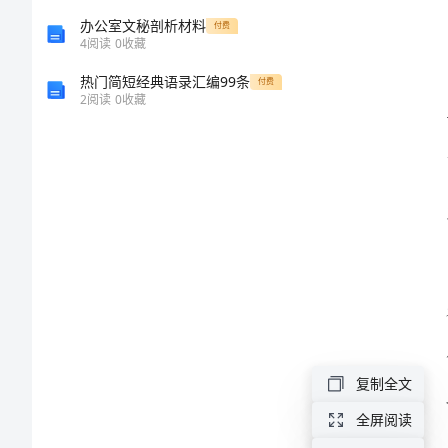
稿
办公室文秘剖析材料
付费
4
阅读
0
收藏
模
经验。
热门简短经典语录汇编99条
付费
2
阅读
0
收藏
板
小
学
三
年
级
家
长
复制全文
会
全屏阅读