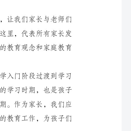
共同交流、共同进步。今天，我有幸站在这里，代表所有家长发
言，我想向大家分享一些关于小学三年级的教育观念和家庭教育
在小学三年级这个阶段，孩子们从小学入门阶段过渡到学习
基础的巩固和积累的阶段。这是一个重要的学习时期，也是孩子
们形成学习习惯、学会自我管理的关键时期。作为家长，我们应
该关注孩子们的学习情况，积极配合学校的教育工作，为孩子们
首先，注意培养孩子的学习兴趣。兴趣是最好的老师，对于
学习来说更是如此。我们可以通过与孩子一起阅读、探索、参观
等方式，培养他们对知识的兴趣和好奇心。同时，我们也要尊重