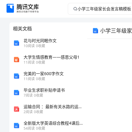
小
学
相关文档
小学三年级家
三
花与时光同眠作文
年
10
阅读
0
收藏
大学生情感教育——感恩父母1
级
11
阅读
0
收藏
家
完美的一家600字作文
11
阅读
0
收藏
长
毕业生求职补贴申请书
7
阅读
0
收藏
会
运输合同 ：最新有关水路的运输合同范本
发
2
阅读
0
收藏
全新版大学英语综合教程4课后答案「第二单元」
言
54
阅读
0
收藏