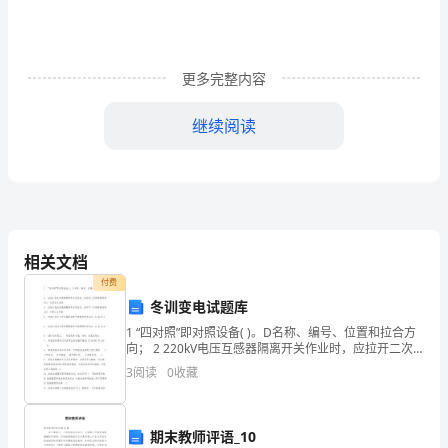
论
文
关
更多完整内容
键
继续阅读
词：
探
究
性
相关文档
学
付费
冬训变电试题库
习；
1 “四对照”即对照设备( )。D名称、编号、位置和拉合方
学
向； 2 220kV电压互感器隔离开关作业时，应拉开二次
熔断器是因为( ) A防止反充电 3 220kV电压互感器隔离开
3
阅读
0
收藏
习
关作业时，应拉开
环
期末教师评语_10