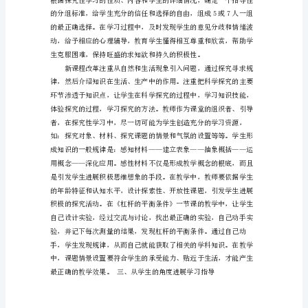
在
物
理
教
学
中
的
实
践
论
文