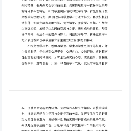
中
的
实
践
论
文
探
究
性
学
习