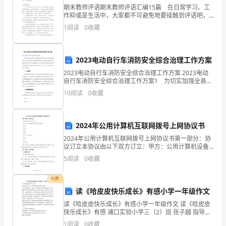
境；
期末教师评语期末教师评语汇编15篇 在日常学习、工
作抑或是生活中，大家都不可避免地要接触到评语吧，
学
评语能够使被评价对象思想上产生与形成自觉地按目标
1
阅读
0
收藏
的要求和步骤前进的意识。你所见过的评语是什么样的
习
呢
资
2023电动自行车消防安全综合治理工作方案
源；
2023电动自行车消防安全综合治理工作方案 2023电动
自行车消防安全综合治理工作方案1 为切实加强全县电
动自行车消防安全综合治理，进一步预防和减少电动自
指
10
阅读
0
收藏
行车火灾事故发生，根据国务院安委办、省安委办
导
2024年公用计算机互联网拨号上网协议书
2024年公用计算机互联网拨号上网协议书第一部分：协
论
议订立本协议由以下双方订立：甲方：公用计算机设备
供应商/提供商地址：联系人：电话：邮箱：乙方：用户/
5
阅读
0
收藏
文
客户姓名：地址：联系方式：鉴于甲方为乙方提供公用
摘
付费
读《哈皮皮快乐成长》有感小学一年级作文
要：
读《哈皮皮快乐成长》有感小学一年级作文 读《哈皮皮
“探
快乐成长》有感 浦口实验小学三（2）班 张子越 指导老
师：张潮 这本书主要讲述了一个孩子，他叫哈皮皮，他
1
阅读
0
收藏