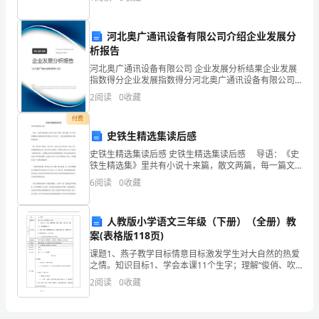
觉得自己长大了，总想做些事让妈妈对他刮目相看，
究
性
河北奥广通讯设备有限公司介绍企业发展分
析报告
学
河北奥广通讯设备有限公司 企业发展分析结果企业发展
习”
指数得分企业发展指数得分河北奥广通讯设备有限公司
综合得分说明：企业发展指数根据企业规模、企业创
2
阅读
0
收藏
新、企业风险、企业活力四个维度对企业发展情况进行
过
评价。
付费
程
史铁生精选集读后感
史铁生精选集读后感 史铁生精选集读后感 导语：《史
更
铁生精选集》里共有小说十来篇，散文两篇，每一篇文
章都能显示他极好的艺术感觉与文字功力。下面为您推
重
6
阅读
0
收藏
荐其读后感，欢迎阅读! 第一次听到“史铁生”这
视
人教版小学语文三年级（下册）（全册）教
学
案(表格版118页)
课题1、燕子教学目标情意目标激发学生对大自然的热爱
生
之情。知识目标1、学会本课11个生字；理解“俊俏、吹
拂、舒展、光彩夺目、百花争艳、波光粼粼”等词语。
的
2
阅读
0
收藏
2、正确、流利、有感情地朗读课文，理解课文的内容
发