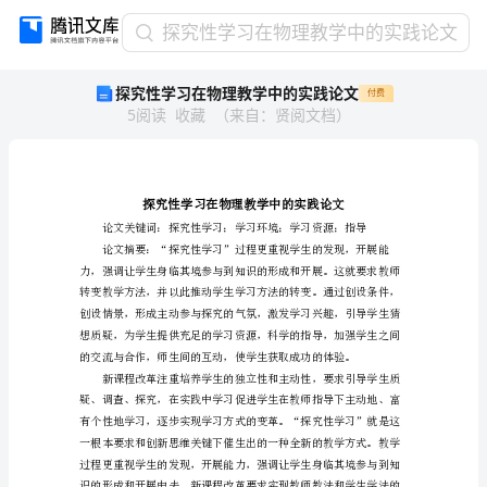
探
探究性学习在物理教学中的实践论文
究
探究性学习在物理教学中的实践论文
付费
性
5
阅读
收藏
（
来自
：
贤阅文档
）
学
习
在
物
理
教
学