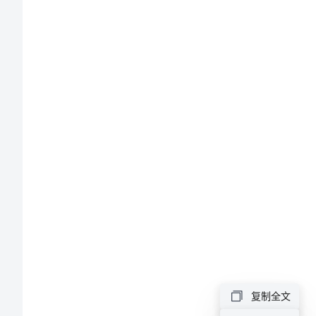
教
师
发
言
稿
义
卖
捐
资
助
复制全文
学