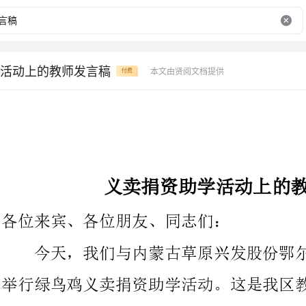
活动上的教师发言稿
本文由贤阅文档提供
付费
义卖捐资助学活动上的教师发言稿
各位来宾、各位朋友、同志们：
今天，我们与内蒙古草原兴发股份鄂尔多斯分公司在这里隆重
举行绿鸟鸡义卖捐资助学活动。这是我区教育事业上的一件喜事，
对于振兴我区教育事业，推动我区精神文明建立以及更好宣传草原
兴发具有十分重要的意义。在此，我谨代表东胜区委、政府对这次
活动的成功举办表示热烈的祝贺！向长期以来关心支持我区教育事