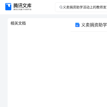
义
卖
相关文档
义卖捐资助学
捐
资
助
学
活
动
上
的