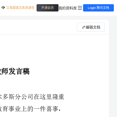
立享超值文库资源包
我的资料库
开通会员
Login 腾讯文档
编辑文档