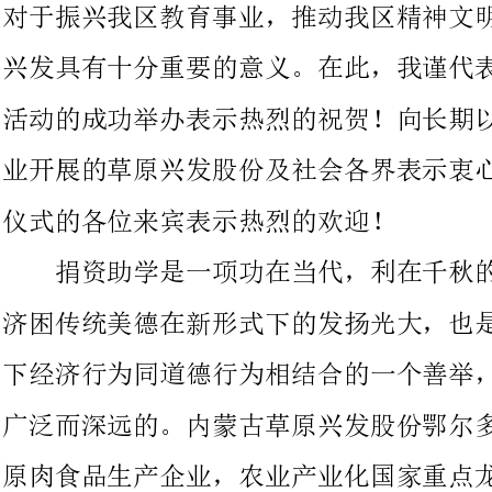
业开展的草原兴发股份及社会各界表示衷心的感谢！并向前来参加
仪式的各位来宾表示热烈的欢迎！
捐资助学是一项功在当代，利在千秋的事业，是中华民族扶危
济困传统美德在新形式下的发扬光大，也是社会主义市场经济条件
下经济行为同道德行为相结合的一个善举，它所产生的积极影响是
广泛而深远的。内蒙古草原兴发股份鄂尔多斯分公司是全国最大草
原肉食品生产企业，农业产业化国家重点龙头企业。草原兴发鄂尔
多斯分公司自xx年进驻东胜以来，秉承“草
业理念，得到了广阔市民的支持与厚受。草原兴发公司在做大、做
强自己事业的同时，情系教育，捐资助学，用实际行动真心回报社
会，为地区教育的开展献爱心、做实事。用实际行动，继承和发扬
了中华民族扶贫济困的传统美德，也为荣耀事业树立了典范。