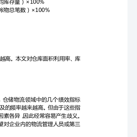
指标被提及的频率越来越高。本文对仓库面积利用率、库
理等领域的持续发展，仓储物流领域中的几个绩效指标
转率、库存准确率被提及的频率越来越高。但由于这些指
标的定义尚不规范，并且在实际操作过程中指标所影响的因素各异，因此经常容易产生歧义。
些指标进行了梳理，希望对企业内的物流管理人员或第三
以进行考量的指标一般有两个：仓库面积利用率、仓库容
库可利用面积与仓库建筑总面积的比率，仓库容量利用率是
指标均存在一定的前提。例如，针对特定的库存商品，两
但针对不同的库存商品，由于不同商品的存储保管要求（如
相同，指标间的可比性则较低。因此，在讨论仓库面积利