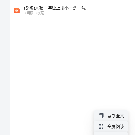
方
(部编)人教一年级上册小手洗一洗
2
阅读
0
收藏
法
11
个
仓
储
量
仓库面积利用
化
指
标
复制全文
计
全屏阅读
算