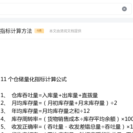
指标计算方法
本文由贤阅文档提供
付费
11个仓储量化指标计算公式
1、仓库吞吐量=入库量+出库量+直拨量
2、月均库存量=（月初库存量+月末库存量）÷2
3、年均库存量=月均库存量之和÷12
4、库存周转率=（货物销售成本÷库存平均余额）×100%（每一年周转多少次）
5、收发正确率=（吞吐量－收发差错总量÷吞吐量）×100%
6、货物完好率=（平均库存量－缺损变质货物总量÷平均库存量）×100%
7、帐物相符率=（月帐物总笔数－月帐物差错笔数÷月帐物总笔数）×100%
8、物品缺货率=（缺货次数÷用户需求次数）×100%
9、验收时间=各批验收天数之和÷验收批次
10、作业量系数=装卸作业总量÷进出库作业数量