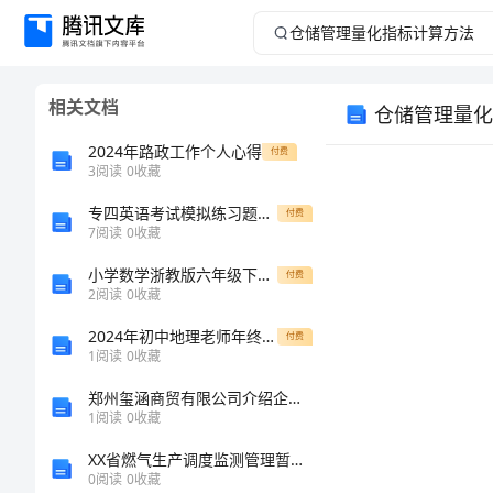
仓
储
相关文档
仓储管理量化
管
2024年路政工作个人心得
付费
理
3
阅读
0
收藏
专四英语考试模拟练习题考前指导
量
付费
7
阅读
0
收藏
化
小学数学浙教版六年级下册期末测试卷含精品答案
付费
2
阅读
0
收藏
指
2024年初中地理老师年终工作总结
付费
1
阅读
0
收藏
标
郑州玺涵商贸有限公司介绍企业发展分析报告
计
1
阅读
0
收藏
XX省燃气生产调度监测管理暂行规定 (4)
算
0
阅读
0
收藏