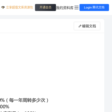
立享超值文库资源包
我的资料库
开通会员
Login 腾讯文档
编辑文档