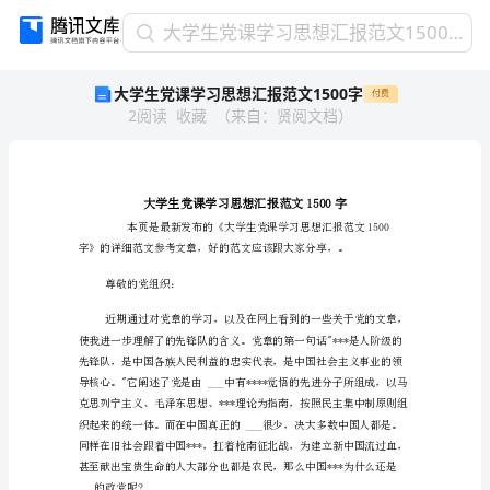
大
大学生党课学习思想汇报范文1500字
学
大学生党课学习思想汇报范文1500字
付费
生
2
阅读
收藏
（
来自
：
贤阅文档
）
党
课
学
习
思
想
汇