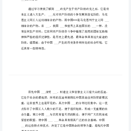
报
尊敬的党组织：
范
文
1500
字
大
学
生
党
课
___的政党呢?
学