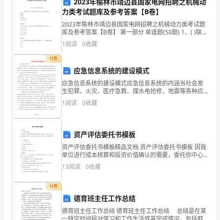
2023年榆林市靖边县国家电网招聘之机械动
想
力类考试题库及参考答案【B卷】
2023年榆林市靖边县国家电网招聘之机械动力类考试题
汇
库及参考答案【B卷】 第一部分 单选题(50题) 1、( )联接
是___的政党。
的轴与轴上零件的对中性好用于高速精密的传动。A.紧
1
阅读
0
收藏
报
键B.松键C.高速精密D
付费
范
应急信息系统的建设模式
文
应急信息系统的建设模式应急信息系统的内涵当社会发
生犯罪、火灾、医疗急救、煤水电抢修、地震等各种应
1500
急事件时，需要政府统一协调、统一调度相关部门协同
1
阅读
0
收藏
工作。如何高效利用有限的资源，提高政府对应急事件
字》
快速反应
的
资产评估委托书模板
资产评估委托书模板精品文档 资产评估委托书模板 因我
详
单位进行成本核算和投资价值确认的需要，委托你中心
对该经济行为涉及的房屋建筑物、构筑物、土地使用
细
13
阅读
0
收藏
权、教学实验实训设备及办公设备的价值进行评估。 xx-
范
付费
德育班主任工作总结
文
德育班主任工作总结 德育班主任工作总结 总结是在某
参
一特定时间段对学习和工作生活或其完成情况，包括取