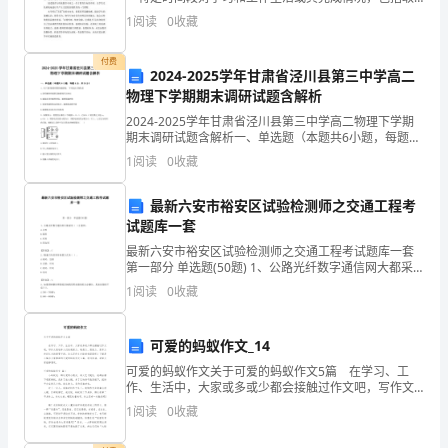
得的成绩、存在的问题及得到的经验和教训加以回顾和
1
阅读
0
收藏
考
分析的书面材料，写总结有利于我们学习和工作能力的
提
文
付费
2024-2025学年甘肃省泾川县第三中学高二
物理下学期期末调研试题含解析
章，
2024-2025学年甘肃省泾川县第三中学高二物理下学期
好
期末调研试题含解析一、单选题（本题共6小题，每题4
分，共24分）1、关于条形磁铁周围的磁感线，下列说法
1
阅读
0
收藏
的
正确的是A.条形磁铁两端附近磁感线可以相交
范
最新六安市裕安区试验检测师之交通工程考
试题库一套
文
最新六安市裕安区试验检测师之交通工程考试题库一套
第一部分 单选题(50题) 1、公路光纤数字通信网大都采
应
用（ ）自愈网。A.方形B.圆形C.环形D.四边形【答
1
阅读
0
收藏
案】：C2、隧道灯具的常用布置方式
该
跟
可爱的蚂蚁作文_14
可爱的蚂蚁作文关于可爱的蚂蚁作文5篇 在学习、工
大
作、生活中，大家或多或少都会接触过作文吧，写作文
是培养人们的观察力、联想力、想象力、思考力和记忆
1
阅读
0
收藏
家
力的重要手段。怎么写作文才能避免踩雷呢？下面是小
编