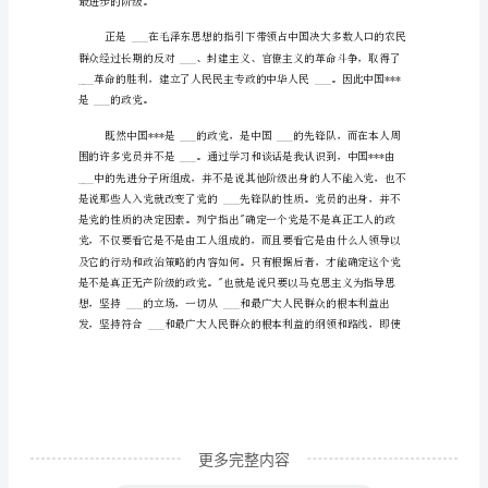
习
思
想
汇
报
范
文
1500
还具有一些特殊性。
字
本
页
更多完整内容
是