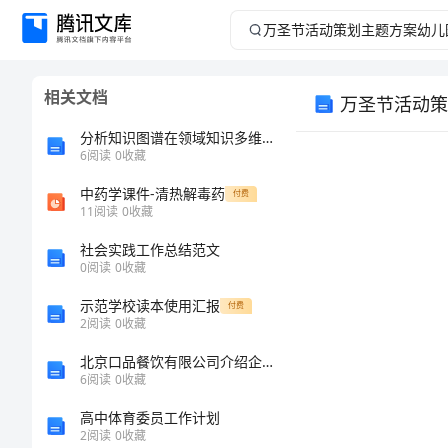
万
圣
相关文档
万圣节活动策
节
分析知识图谱在领域知识多维分析中的应用路径
活
6
阅读
0
收藏
中药学课件-清热解毒药
动
付费
11
阅读
0
收藏
策
社会实践工作总结范文
0
阅读
0
收藏
划
示范学校读本使用汇报
付费
2
阅读
0
收藏
主
北京口品餐饮有限公司介绍企业发展分析报告
题
6
阅读
0
收藏
高中体育委员工作计划
方
2
阅读
0
收藏