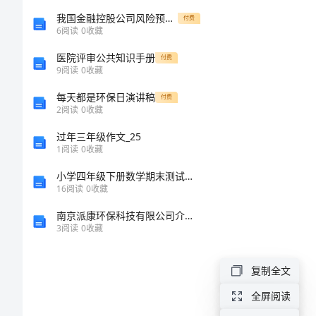
案
我国金融控股公司风险预警模型的构建和应用研究的开题报告
付费
6
阅读
0
收藏
幼
医院评审公共知识手册
付费
9
阅读
0
收藏
儿
每天都是环保日演讲稿
付费
2
阅读
0
收藏
园
过年三年级作文_25
万
1
阅读
0
收藏
圣
小学四年级下册数学期末测试卷免费下载答案
16
阅读
0
收藏
节
南京派康环保科技有限公司介绍企业发展分析报告
活
3
阅读
0
收藏
动
策
复制全文
划
全屏阅读