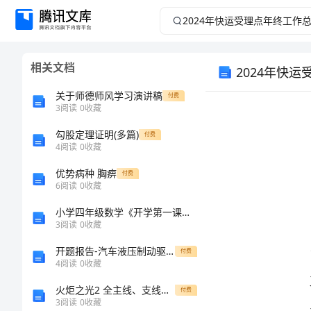
2024
年
相关文档
2024年快
快
关于师德师风学习演讲稿
付费
运
3
阅读
0
收藏
受
勾股定理证明(多篇)
付费
4
阅读
0
收藏
理
优势病种 胸痹
付费
6
阅读
0
收藏
点
小学四年级数学《开学第一课》优秀教学教案三篇
3
阅读
0
收藏
年
开题报告-汽车液压制动驱动机构的设计
付费
终
4
阅读
0
收藏
火炬之光2 全主线、支线任务图文攻略1
付费
工
3
阅读
0
收藏