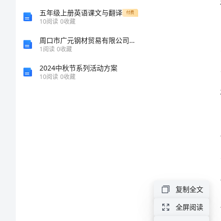
作
五年级上册英语课文与翻译
付费
10
阅读
0
收藏
总
周口市广元钢材贸易有限公司介绍企业发展分析报告
1
阅读
0
收藏
结
2024中秋节系列活动方案
2024
10
阅读
0
收藏
年
快
运
受
理
点
复制全文
年
全屏阅读
终