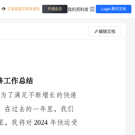
立享超值文库资源包
我的资料库
开通会员
Login 腾讯文档
编辑文档
2024年是快运受理点扩大规模的一年，为了满足不断增长的快递
需求，我们在全国范围内开设了多个受理点。在过去的一年里，我们
取得了很多成绩，也遇到了一些挑战。在这里，我将对2024年快运受
首先，我们在2024年实现了受理点的快速扩张，开设了许多新的
受理点。这些新受理点的建设不仅填补了快递空白地区的快递服务需