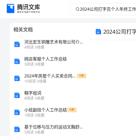
2024
公
相关文档
2024公司
司
河北宏生铜雕艺术有限公司介绍企业发展分析报告
打
4
阅读
0
收藏
字
网店客服个人工作总结
3
阅读
0
收藏
员
2024年房屋个人买卖合同范本
付费
10
阅读
0
收藏
个
翰字组词
8
阅读
0
收藏
人
小班副班个人工作总结
付费
年
1
阅读
0
收藏
基于位移与压力的运动文胸舒适性研究的任务书
终
5
阅读
0
收藏