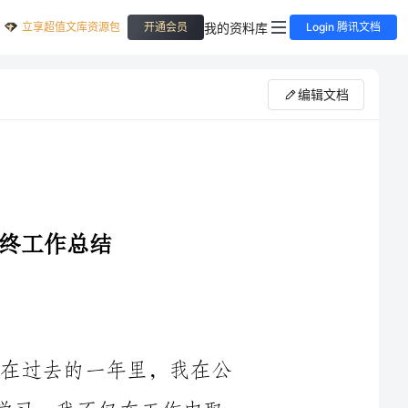
立享超值文库资源包
我的资料库
开通会员
Login 腾讯文档
编辑文档
时光荏苒，转眼间，2024年即将过去。在过去的一年里，我在公
司担任打字员的工作岗位，通过不断努力和学习，我不仅在工作中取
了长足的进
步。在这里，我将对我在2024年度的工作进行总结和反思，并对来年