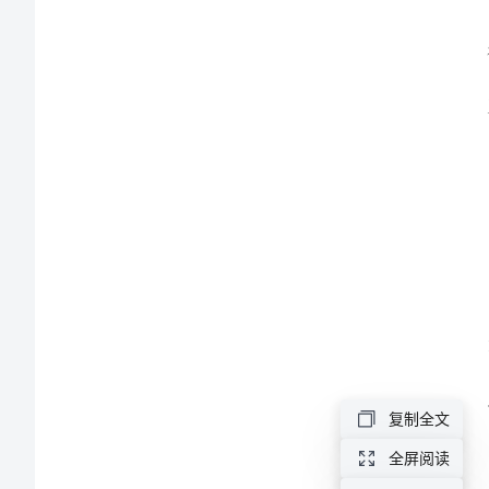
工
作
总
结
2024
公
司
打
务。
字
员
复制全文
个
全屏阅读