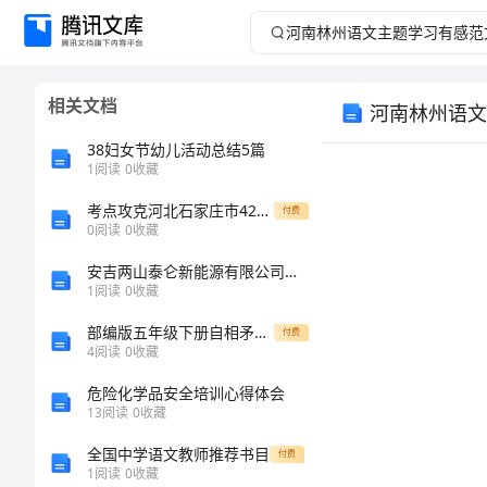
河
南
相关文档
河南林州语文
林
38妇女节幼儿活动总结5篇
州
1
阅读
0
收藏
考点攻克河北石家庄市42中物理八年级下册常见的光学仪器单元测评试卷（详解版）
语
付费
0
阅读
0
收藏
文
安吉两山泰仑新能源有限公司介绍企业发展分析报告
1
阅读
0
收藏
主
部编版五年级下册自相矛盾教案
付费
4
阅读
0
收藏
题
危险化学品安全培训心得体会
学
13
阅读
0
收藏
全国中学语文教师推荐书目
付费
习
1
阅读
0
收藏