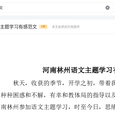
主题学习有感范文
本文由贤阅文档提供
付费
河南林州语文主题学习有感范文
秋天，收获的季节，开学之初，带着我对语文主题性学习中的
种种困惑和不解，有幸和教体局的指导以及兄弟乡镇的同仁们赴河
南林州参加语文主题学习，时至今日，思绪仍盘桓其间，就学习感
受，做以下盘点。
语文主题性学习，它强调的是通过"课内阅读、课内学习"来学
好语文，简单地说就是用课堂上1/3的时间来学教材，其余2/3的