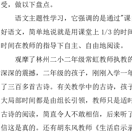
时间在教师的指导下自主、自由地阅读。
观摩了林州二小二年级常虹教师执教的《诗意的秋》，给了我
深深的震撼，二年级的孩子，刚刚入学一年的时间，孩子们就积累
了三百多首古诗。有关教学中的古诗，孩子们随口吟来。整节课，
大局部时间都是由组长引领，教师只是适时点拨，课内完成了大量
古诗的阅读，简直令人不敢相信，后来听了常虹教师的介绍，才相
信这是真的。还有胡东风教师《生活启示录》，整节课通过教师点
拨，学生小组合作学习方法，然后把学习方法再运用到本单元其他
课文中。林州八小董佩霞执教的《人和动物和谐之美》，重点展示
了"整体预习"的流程。
通过三节课的观摩以及和教师的交流，使我对语文主题学习有
了进一步的理解。首先，语文主题学习是"课