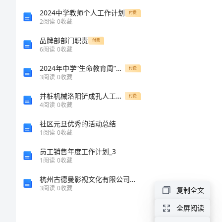
有
2024中学教师个人工作计划
付费
2
阅读
0
收藏
感
品牌部部门职责
付费
6
阅读
0
收藏
范
2024年中学“生命教育周”主题活动方案
付费
3
阅读
0
收藏
文
井桩机械洛阳铲成孔人工清(扩)底施工专项方案
付费
河
4
阅读
0
收藏
南
社区元旦优秀的活动总结
1
阅读
0
收藏
林
员工销售年度工作计划_3
州
1
阅读
0
收藏
语
杭州古德曼影视文化有限公司介绍企业发展分析报告
3
阅读
0
收藏
文
复制全文
主
全屏阅读