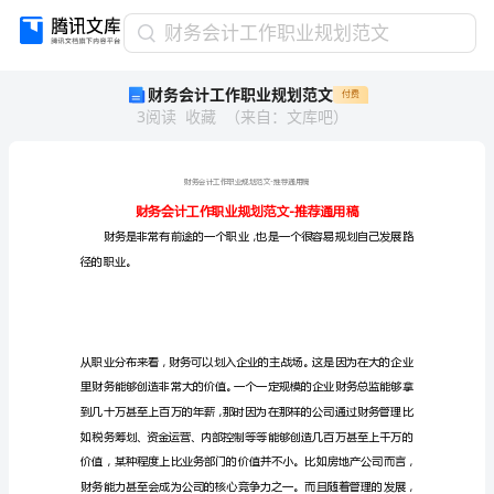
财
财务会计工作职业规划范文
务
财务会计工作职业规划范文
付费
会
3
阅读
收藏
（
来自
：
文库吧
）
计
工
作
职
业
规
划
径的职业。