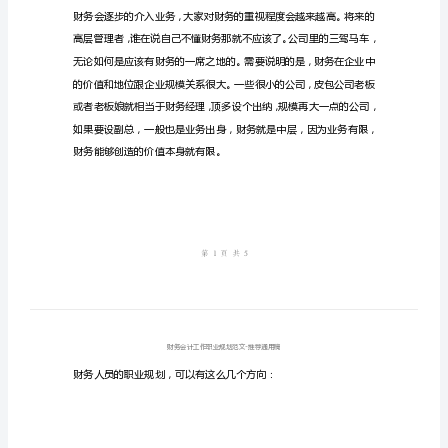
范
文
财
务
会
计
工
作
职
业
规
划