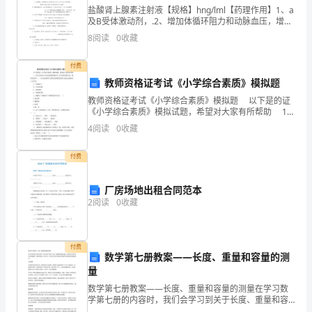
容
盐酸肾上腺素注射液【规格】hng/lml【药理作用】1、a
易
及B受体激动剂，.2、增加体循环阻力和动脉血压，增加
心脏的自律性和心肌收缩力，使心 率加快，心肌需氧量
8
阅读
0
收藏
增加；3、松驰支气管、胃肠道平滑肌。4、
规
付费
划
教师资格证考试《小学综合素质》模拟题
自
教师资格证考试《小学综合素质》模拟题 以下是的证
《小学综合素质》模拟试题，希望对大家有所帮助 1、
己
巴尔扎克是l9世纪法国批判现实主义文学的代表作家。他
4
阅读
0
收藏
的代表作( )为人们展现了法国社会特别是
发
付费
展
厂房场地出租合同范本
路
2
阅读
0
收藏
径
的
付费
数学第七册教案——长度、重量和容量的测
职
量
数学第七册教案——长度、重量和容量的测量在学习数
业。
学第七册的内容时，我们会学习到关于长度、重量和容
量的测量。这是我们日常生活中必须掌握的一些基本技