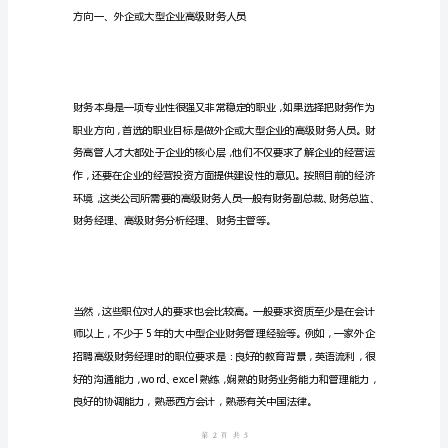
范
文-
推
荐
通
用
财务能够创造的价值本身就有限。
稿
财
务
是
非
第页共
常
页
有