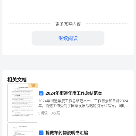
前
途
更多完整内容
的
继续阅读
一
个
职
业，
相关文档
也
付费
是
2024年街道年度工作总结范本
方向一、外企或大型企业高
2024年街道年度工作总结范本一、工作背景和目标2024
一
年，街道工作受到了国家发展战略的引导和指导，同时
也面临着社会经济环境的变化和挑战。街道委员会紧紧
5
阅读
0
收藏
个
围绕国家、市委、区委的决策部署，坚持以人民为中心
很
抢救车药物说明书汇编