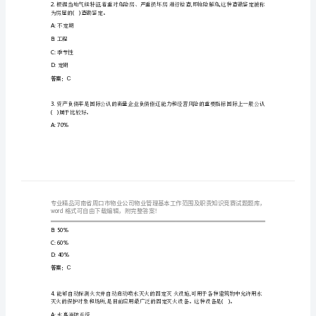
物
答
业
公
司
A:
立即关闭并停用相关设施
物
B:,
尽快安排维修确保安全
业
C:
等待业主自行解决
管
D:
报告给政府部门处理
答案：B
理
基
()
为房屋的查勘鉴定。