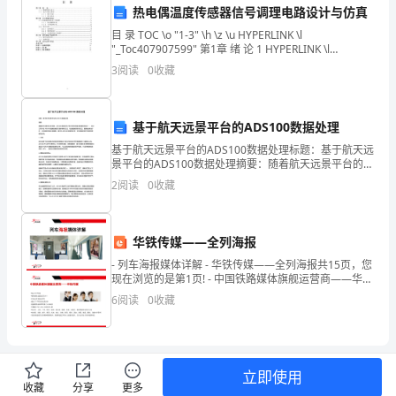
D:
自动喷水灭火设备
热电偶温度传感器信号调理电路设计与仿真
案
答案：D
目 录 TOC \o "1-3" \h \z \u HYPERLINK \l
"_Toc407907599" 第1章 绪 论 1 HYPERLINK \l
内
"_Toc407907600"
3
阅读
0
收藏
部
()
培
向在心理学上叫做。
基于航天远景平台的ADS100数据处理
A:
训
定势效应
基于航天远景平台的ADS100数据处理标题：基于航天远
景平台的ADS100数据处理摘要：随着航天远景平台的发
B:
河
像我效应
展，ADS100数据成为了航天研究领域中重要的资源之
2
阅读
0
收藏
一。本论文将介绍ADS100数据处理的关
C:
南
近因效应
D:
省
晕轮效应
华铁传媒——全列海报
- 列车海报媒体详解 - 华铁传媒——全列海报共15页，您
周
答案：D
现在浏览的是第1页! - 中国铁路媒体旗舰运营商——华铁
传媒 -
口
6
阅读
0
收藏
市
A:30%
物
立即使用
B:50%
收藏
分享
更多