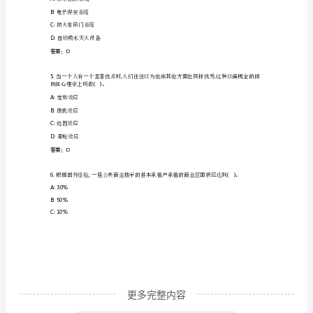
本
A:
不定期
工
B:
工程
作
C:
季节性
D:
定期
范
答案：C
围
及
3.
()
属于比较好。
职
A:70%
责
知
识
更多完整内容