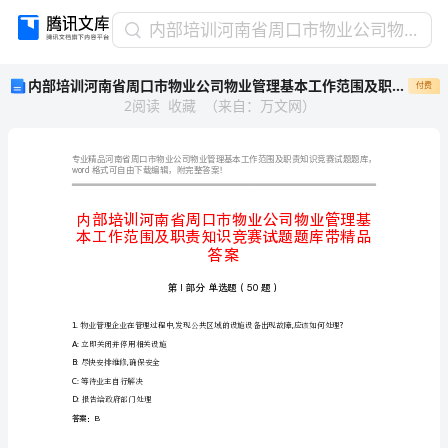
内
内部培训河南省周口市物业公司物业管理基本工作范围及职责知识竞赛试题题库带精品答案
部
内部培训河南省周口市物业公司物业管理基本工作范围及职责知识竞赛试题题库带精品答案
付费
培
2
阅读
收藏
（
来自
：
万文网
）
训
河
南
省
word
格式可自由下载编辑，附完整答案！
周
口
市