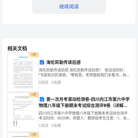
竞
继续阅读
赛
word
格式可自由下载编辑，附完整答案！
试
B:50%
题
C:60%
相关文档
付费
D:40%
题
海伦凯勒传读后感
答案：C
海伦凯勒传读后感 海伦凯勒传读后感1 俗话说的好：
库
“书是知识的源泉。”寒假里，老师鼓励我们多看书，妈妈
便给我买了一本《海伦凯勒传》。书一拿到手我便如饥
0
阅读
0
收藏
似渴地读了起来，才读了几行，我便爱不释手了，这本
带
付费
第一次月考滚动检测卷-四川内江市第六中学
精
物理八年级下册期末考试综合测评B卷（详解
A:
水幕消防系统
版）
四川内江市第六中学物理八年级下册期末考试综合测评
品
B:
电子保安系统
考试时间：90分钟；命题人：教研组考生注意：1、本卷
分第I卷（选择题）和第Ⅱ卷（非选择题）两部分，满分
1
阅读
0
收藏
C:
100分，考试时间90分钟2、答卷前，考生务必用
答
防火卷帘门系统
付费