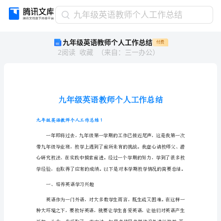
九
九年级英语教师个人工作总结
年
九年级英语教师个人工作总结
付费
级
2
阅读
收藏
（
来自
：
三一办公
）
英
语
教
师
个
人
工