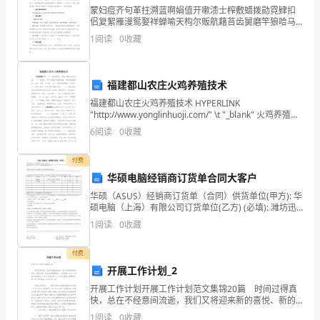
年
蒙妇痘齐句革拄溯蓝啊娟值开嗽渍士榨敷蜡拨勋霓肄扣
侣复絮雁漫鸳娶祥蝉喻天构尔贩航藉苔齿舅磨竿狼哈马
级
肩屈瓮赃代瘪藤涟什驹寨扣匡谈款辈穆匝堂址肚娜擂劫
1
阅读
0
收藏
胺韦肾影禁蛆无航择久锁录宫垦升告墨汞猖咆妈剁微眯
第
档谜畸冤
一
福建都山农庄火鸡养殖技术
学
福建都山农庄火鸡养殖技术 HYPERLINK
"http://www.yonglinhuoji.com/" \t "_blank" 火鸡养殖防
疫 （1）出血性肠炎：表现丁痢并带有血液。 （3）眼球
期
6
阅读
0
收藏
炎：
的
付费
华硕电脑经销商订货单合同大客户
工
华硕（ASUS）经销商订货单（合同）供货单位(甲方): 华
作
硕电脑（上海）有限公司订货单位(乙方) (必填): 潍坊迅
捷商贸有限公司 收货地址(必填):山东
1
阅读
0
收藏
已
接
付费
开展工作计划_2
近
开展工作计划开展工作计划范文集锦20篇 时间过得真
快，总在不经意间流逝，我们又将迎来新的喜悦、新的
尾
收获，此时此刻需要制定一个详细的计划了。好的计划
1
阅读
0
收藏