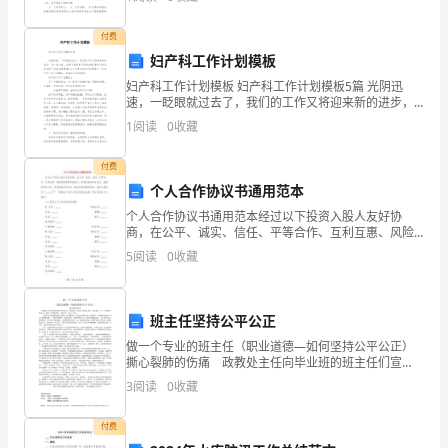
都具备一些什么特点呢？以下是小编精心整理的开展工
声，
付费
这
妇产科工作计划模板
是
妇产科工作计划模板 妇产科工作计划模板5篇 光阴迅
速，一眨眼就过去了，我们的工作又将迎来新的进步，
我
写一份计划，为接下来的学习做准备吧!想学习拟定计划
1
阅读
0
收藏
却不知道该请教谁?以下小编在这给大家
第
付费
一
个人合作协议书通用范本
个人合作协议书通用范本经过以下投资入股人友好协
次
商，在公平、诚实、信任、平等合作、互利互惠、风险
共担的原则基础上，本着弘扬普洱茶文化，发展普洱茶
带
5
阅读
0
收藏
产业，共同致富和为社会、国家多做贡献的原则，投资
入股创办“
九
班主任坚持公平公正
年
做一个专业的班主任（职业道德—如何坚持公平公正）
级
撕心裂肺的伤痛 政教处主任向毕业班的班主任们宣
布：各班预定“三好学生”候选人两名，最后确定一名，中
3
阅读
0
收藏
考成绩上加10分，各班一定严格评选，力求公平、公
毕
正、
付费
业